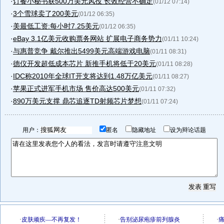
·
订餐小秘书获500万美元风投 长效经营不确定
(01/12 07:14)
·
3个雪球卖了200美元
(01/12 06:35)
·
美最低工资:每小时7.25美元
(01/12 06:35)
·
eBay 3.1亿美元收购票务网站 扩展电子商务势力
(01/11 10:24)
·
与惠普竞争 戴尔推出5499美元高端游戏电脑
(01/11 08:31)
·
德仪开发超低成本芯片 新推手机将低于20美元
(01/11 08:28)
·
IDC称2010年全球IT开支将达到1.48万亿美元
(01/11 08:27)
·
苹果正式进军手机市场 售价高达500美元
(01/11 07:32)
·
890万美元支撑 鼎芯追逐TD射频芯片梦想
(01/11 07:24)
用户：
匿名
隐藏地址
设为辩论话题