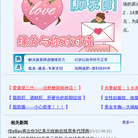
场的原
2．14
元，为
点。
相关新闻
更多>>
·
传eBay将出价3亿美元收购在线票务代理商
(01/11 08:31)