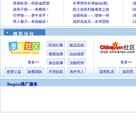
精 彩 论 坛
民间纪事
狐说百姓
看图说事
自由地带
更多>>
更多>>
身边故事
法制经纬
慈善公益
纵横国际
环球掠影
海外华人
隐密私语
搞笑吧
Sogou推广服务