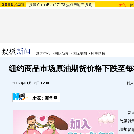
搜狐
ChinaRen
17173
焦点房地产
搜狗
新闻
-
体
新闻中心
>
国际新闻
>
国际要闻
>
时事快报
纽约商品市场原油期货价格下跌至每桶5
2007年01月12日05:00
[
我来
来源：新华网
新华
气延续
增加影