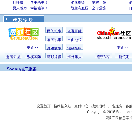
精 彩 论 坛
民间纪事
狐说百姓
看图说事
自由地带
更多>>
更多>>
身边故事
法制经纬
慈善公益
纵横国际
环球掠影
海外华人
隐密私语
搞笑吧
Sogou推广服务
设置首页
-
搜狗输入法
-
支付中心
-
搜狐招聘
-
广告服务
-
客
Copyright
©
2016 Sohu.com 
搜狐不良信息举