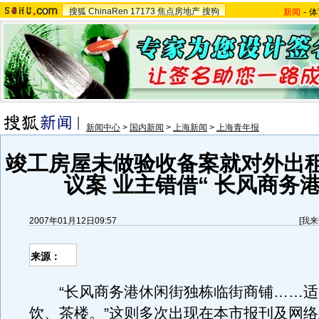
搜狐
ChinaRen
17173
焦点房地产
搜狗
新闻
-
体
新闻中心
>
国内新闻
>
上海新闻
>
上海青年报
竣工房屋未做验收备案就对外出
议案 业主错借“ 长风商务
2007年01月12日09:57
[
我来
来源：
“长风商务港休闲街独栋临街商铺……适
饮、茶楼。”这则多次出现在本市报刊及网