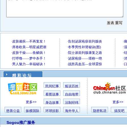
精 彩 论 坛
民间纪事
狐说百姓
看图说事
自由地带
更多>>
更多>>
身边故事
法制经纬
慈善公益
纵横国际
环球掠影
海外华人
隐密私语
搞笑吧
Sogou推广服务