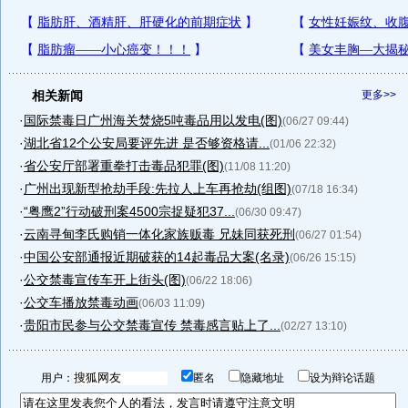
相关新闻
更多>>
·
国际禁毒日广州海关焚烧5吨毒品用以发电(图)
(06/27 09:44)
·
湖北省12个公安局要评先进 是否够资格请...
(01/06 22:32)
·
省公安厅部署重拳打击毒品犯罪(图)
(11/08 11:20)
·
广州出现新型抢劫手段:先拉人上车再抢劫(组图)
(07/18 16:34)
·
“粤鹰2”行动破刑案4500宗捉疑犯37...
(06/30 09:47)
·
云南寻甸李氏购销一体化家族贩毒 兄妹同获死刑
(06/27 01:54)
·
中国公安部通报近期破获的14起毒品大案(名录)
(06/26 15:15)
·
公交禁毒宣传车开上街头(图)
(06/22 18:06)
·
公交车播放禁毒动画
(06/03 11:09)
·
贵阳市民参与公交禁毒宣传 禁毒感言贴上了...
(02/27 13:10)
用户：
匿名
隐藏地址
设为辩论话题