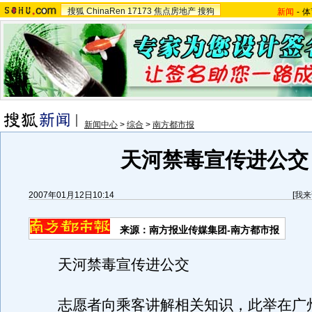
搜狐
ChinaRen
17173
焦点房地产
搜狗
新闻
-
体
新闻中心
>
综合
>
南方都市报
天河禁毒宣传进公交
2007年01月12日10:14
[
我来
来源：南方报业传媒集团-南方都市报
天河禁毒宣传进公交
志愿者向乘客讲解相关知识，此举在广