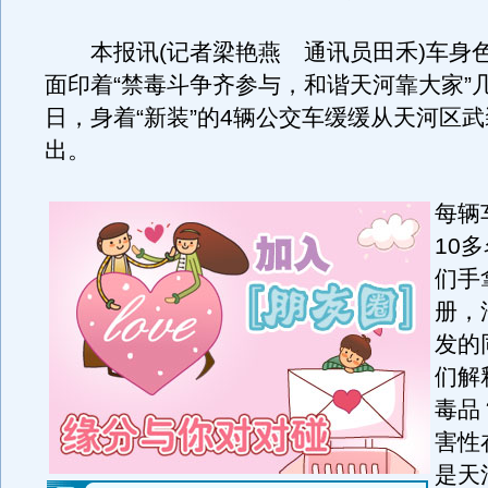
本报讯(记者梁艳燕 通讯员田禾)车身
面印着“禁毒斗争齐参与，和谐天河靠大家”
日，身着“新装”的4辆公交车缓缓从天河区
出。
每辆
10
们手
册，
发的
们解
毒品
害性
是天