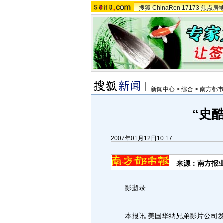
搜狐
ChinaRen
17173
焦点房
新闻中心
>
综合
>
南方都
“史
2007年01月12日10:17
来源：南方报
影逝录
本报讯 美国华纳兄弟影片公司发言