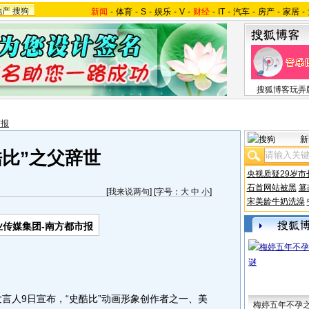
地产
搜狗
新闻
-
体育
-
S
-
娱乐
-
V
-
财经
-
IT
-
汽车
-
房产
-
家居
-
搜狐博客玩弄
市报
新
酷比”之父辞世
央视质疑29岁市
石首网站被黑
篡
[
我来说两句
] [字号：
大
中
小
]
宋美龄牛奶洗澡
业传媒集团-南方都市报
人9日宣布，“史酷比”动画形象创作者之一、美
梅婷五年不孕