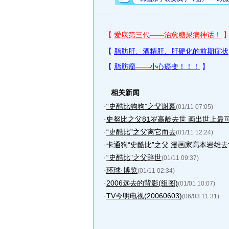
相关新闻
·
“史酷比狗狗”之父谢幕
(01/11 07:05)
·
史努比之父81岁高龄去世 画出世上最
·
“史酷比”之父离它而去
(01/11 12:24)
·
卡通狗“史酷比”之父 漫画家高本岩雄去
·
“史酷比”之父辞世
(01/11 09:37)
·
环球·博览
(01/11 02:34)
·
2006远去的背影(组图)
(01/01 10:07)
·
TV今明电视(20060603)
(06/03 11:31)