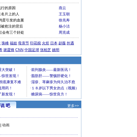
流行的原因
燕云
在名片上的人
王玉朝
鸡蛋引发的血案
徐兆寿
国被抢注的背后
杨小洁
社会有三个好处
周克成
运
珠峰
福娃
母亲节
印花税
火炬
日本
赵薇
外遇
希
谢霆锋
CNN
中国足球
张柏芝
姚明
说 吧
更多>>
|
动画