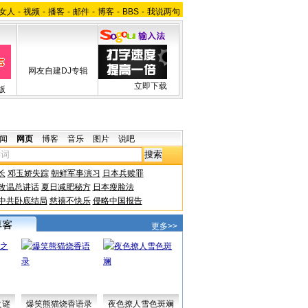
女人
-
视频
-
播客
-
邮件
-
博客
-
BBS
-
我说两句
网友自建DJ专辑
立即下载
版
闻
网页
博客
音乐
图片
说吧
长
邓玉娇失踪
朝鲜军事演习
日本兵赎罪
改温总讲话
夏日减肥秘方
日本瘦脸法
中共卧底结局
慈禧不快乐
侵略中国报告
更多>>
之谜
爆笑熊猫烧香语录
夜色撩人雪色斑斓