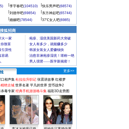
5)
李宇春吧
(104510)
快乐男声吧
(68574)
刘德华吧
(69854)
东方神起吧
(65744)
婚姻吧
(78544)
37℃女人吧
(6985)
 搜狐招商
更多>>
对口相声集
杜拉拉升职记
张震讲故事
红楼梦
-精绝古城
世界名著
平凡的世界
货币战争2
毒杀毒专家
经典手机游游格斗集
福彩3D走势图
情史
李冰冰被爆已婚
揭秘生父离婚内幕