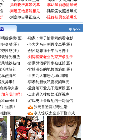
孕
·
揭刘晓庆离婚内幕
·
李幼斌新恋情曝光
婚
·
周迅王艳婆媳相见
·
陆毅爱女照首曝光
折
·
刘嘉玲自曝正造人
·
陈好新男友被曝光
 后
更多>>
喂猕猴桃(图)
·
独家：章子怡带妈妈看电影
好身材(图)
·
佟大为马伊琍再度牵手(图)
秀性感(图)
·
倪萍赵忠祥十年后再携手
服装皆为租赁
·
刘涛富豪老公为家产求生子
颜乘地铁被拍
·
舒淇醉酒瞬间惨被抓拍(图)
做活体解剖
·
实拍漂亮的地摊西施(组图)
的暴烈脾气
·
世界九大罪恶之城(组图)
遇灵异事件
·
李孝利新欢私密视频曝光
成命案导火索
·
孟庭苇可爱儿子最新照(图)
：加入我们吧！
·
点击进入搜狐娱乐影视库
howGirl
·
游戏史上最般配的十对情侣
2》送票！
·
张元首透露戒毒生活
湘胎教
·
令人惊叹太空步下楼方式