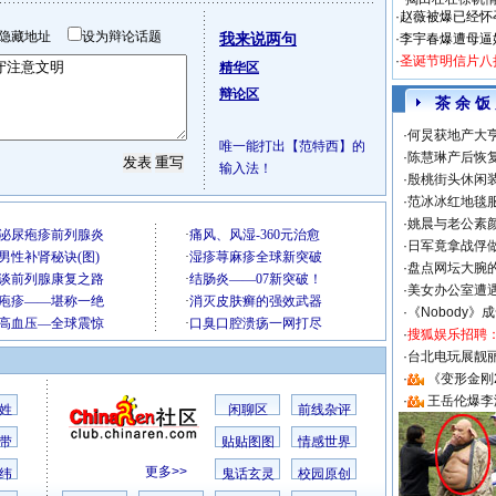
·
赵薇被爆已经怀
隐藏地址
设为辩论话题
我来说两句
·
李宇春爆遭母逼
·
圣诞节明信片八
精华区
辩论区
茶 余 饭
·
何炅获地产大亨
唯一能打出【范特西】的
·
陈慧琳产后恢复
输入法！
·
殷桃街头休闲装
·
范冰冰红地毯
·
姚晨与老公素
·
日军竟拿战俘
·
盘点网坛大腕
·
美女办公室遭
·
《Nobody》
·
搜狐娱乐招聘
·
台北电玩展靓丽S
·
《变形金刚
·
王岳伦爆李
姓
闲聊区
前线杂评
带
贴贴图图
情感世界
更多>>
纬
鬼话玄灵
校园原创