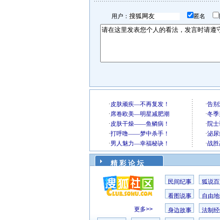
用户：
匿名
精 彩 论 坛
民间纪事
狐说百
看图说事
自由地
更多>>
身边故事
法制经