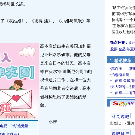
衰竭与世长辞。
·
“晒工资”如此
·
把“黄继光”印
·
徐兆寿：一个
了《灰姑娘》、《彼得·潘》、《小姐与流氓》等
·
“王致和”在德
·
医生收红包对
热点标签：
奥
高本岩雄出生在美国加利福
股票
金晶
陈冠
尼亚州洛杉矶市。他的父母
精彩推荐
是来自日本的移民。高本岩
雄在沃尔特·迪斯尼公司为电
视卡通片工作，在和一位大
丹狗的饲养者交谈后，高本
岩雄构思出了史酷比的形
象。
相 关 说 吧
小新
史酷比
|
卡通片
说 吧 排 行