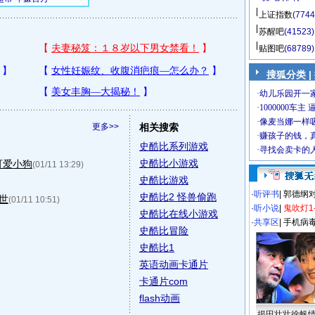
上证指数
(7744
苏醒吧
(41523)
贴图吧
(68789)
搜狐分类 |
更多>>
相关搜索
史酷比系列游戏
史酷比小游戏
可爱小狗
(01/11 13:29)
史酷比游戏
·
听评书
|
郭德纲
史酷比2 怪兽偷跑
世
(01/11 10:51)
·
听小说
|
鬼吹灯1
史酷比在线小游戏
·
共享区
|
手机病
史酷比冒险
史酷比1
英语动画卡通片
卡通片com
flash动画
揭田壮壮徐帆