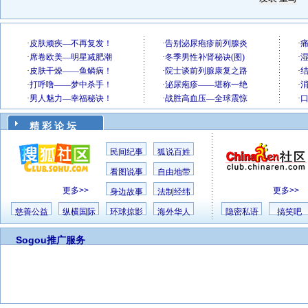
精 彩 论 坛
民间纪事
狐说百姓
看图说事
自由地带
更多>>
更多>>
身边故事
法制经纬
慈善公益
纵横国际
环球掠影
海外华人
隐密私语
搞笑吧
Sogou推广服务