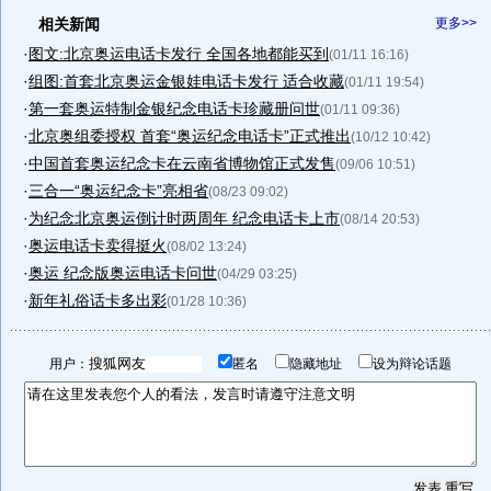
相关新闻
更多>>
·
图文:北京奥运电话卡发行 全国各地都能买到
(01/11 16:16)
·
组图:首套北京奥运金银娃电话卡发行 适合收藏
(01/11 19:54)
·
第一套奥运特制金银纪念电话卡珍藏册问世
(01/11 09:36)
·
北京奥组委授权 首套“奥运纪念电话卡”正式推出
(10/12 10:42)
·
中国首套奥运纪念卡在云南省博物馆正式发售
(09/06 10:51)
·
三合一“奥运纪念卡”亮相省
(08/23 09:02)
·
为纪念北京奥运倒计时两周年 纪念电话卡上市
(08/14 20:53)
·
奥运电话卡卖得挺火
(08/02 13:24)
·
奥运 纪念版奥运电话卡问世
(04/29 03:25)
·
新年礼俗话卡多出彩
(01/28 10:36)
用户：
匿名
隐藏地址
设为辩论话题