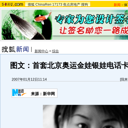
搜狐
ChinaRen
17173
焦点房地产
搜狗
新闻
-
体
新闻中心
>
综合
图文：首套北京奥运金娃银娃电话
2007年01月12日11:14
[
我来
来源：新华网