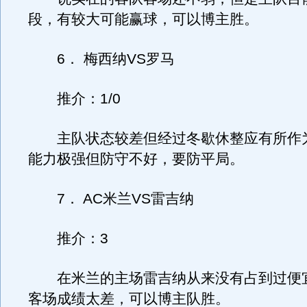
段，有较大可能赢球，可以博主胜。
6． 梅西纳VS罗马
推介：1/0
主队状态较差但经过冬歇休整应有所作
能力极强但防守不好，要防平局。
7． AC米兰VS雷吉纳
推介：3
在米兰的主场雷吉纳从来没有占到过便
客场成绩太差，可以博主队胜。