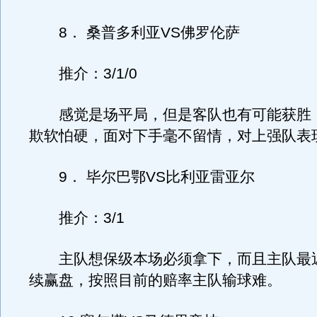
8． 桑普多利亚VS佛罗伦萨
推介：3/1/0
感觉是场平局，但是客队也有可能获胜
欺软怕硬，面对下手毫不留情，对上强队表
9． 毕尔巴鄂VS比利亚雷亚尔
推介：3/1
主队想保级本场必须拿下，而且主队最
续赢盘，按照目前的赔率主队输球难。