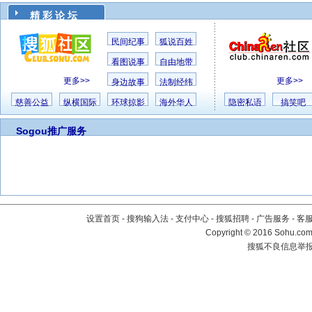
精 彩 论 坛
民间纪事
狐说百姓
看图说事
自由地带
更多>>
更多>>
身边故事
法制经纬
慈善公益
纵横国际
环球掠影
海外华人
隐密私语
搞笑吧
Sogou推广服务
设置首页
-
搜狗输入法
-
支付中心
-
搜狐招聘
-
广告服务
-
客
Copyright
©
2016 Sohu.com 
搜狐不良信息举