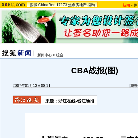
搜狐
ChinaRen
17173
焦点房地产
搜狗
新闻
-
体
新闻中心
>
综合
CBA战报(图)
2007年01月13日08:11
[
我来
来源：浙江在线-钱江晚报