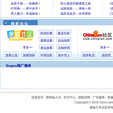
精 彩 论 坛
民间纪事
狐说百姓
看图说事
自由地带
更多>>
更多>>
身边故事
法制经纬
慈善公益
纵横国际
环球掠影
海外华人
隐密私语
搞笑吧
Sogou推广服务
设置首页
-
搜狗输入法
-
支付中心
-
搜狐招聘
-
广告服务
-
客
Copyright
©
2016 Sohu.com 
搜狐不良信息举