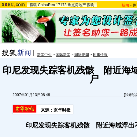
搜狐
ChinaRen
17173
焦点房地产
搜狗
新闻
-
体
新闻中心
>
国际新闻
>
国际要闻
>
时事快报
印尼发现失踪客机残骸 附近海
尸
2007年01月13日08:49
[
我来说
来源：京华时报
印尼发现失踪客机残骸 附近海域浮出