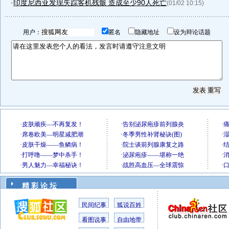
·
印度尼西亚发现失踪客机残骸 造成至少90人死亡
(01/02 10:15)
用户：
匿名
隐藏地址
设为辩论话题
精 彩 论 坛
民间纪事
狐说百姓
看图说事
自由地带