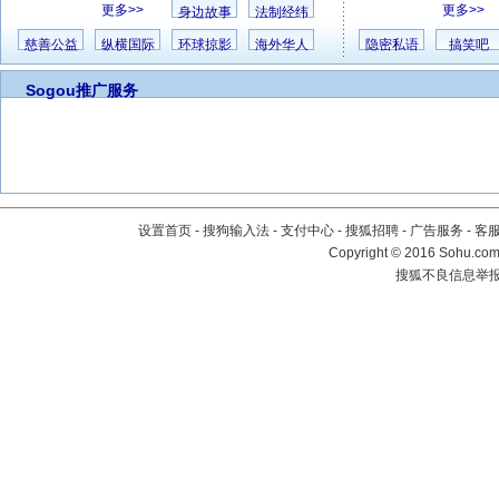
更多>>
更多>>
身边故事
法制经纬
慈善公益
纵横国际
环球掠影
海外华人
隐密私语
搞笑吧
Sogou推广服务
设置首页
-
搜狗输入法
-
支付中心
-
搜狐招聘
-
广告服务
-
客
Copyright
©
2016 Sohu.com 
搜狐不良信息举