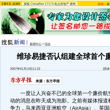
搜狐
ChinaRen
17173
焦点房地产
搜狗
新闻
-
体
新闻中心
>
综合
维珍易捷否认组建全球首个
2007年01月13日11:23
[
我来
来源：东方早报
一度让人兴奋不已的全球第一个廉价航
动的消息在昨天成为泡影。之前有媒体报道
争力，马来西亚亚洲航空（AirAsia）、英