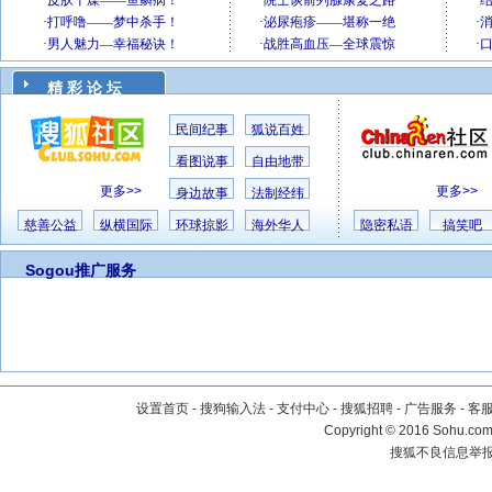
精 彩 论 坛
民间纪事
狐说百姓
看图说事
自由地带
更多>>
更多>>
身边故事
法制经纬
慈善公益
纵横国际
环球掠影
海外华人
隐密私语
搞笑吧
Sogou推广服务
设置首页
-
搜狗输入法
-
支付中心
-
搜狐招聘
-
广告服务
-
客
Copyright
©
2016 Sohu.com 
搜狐不良信息举