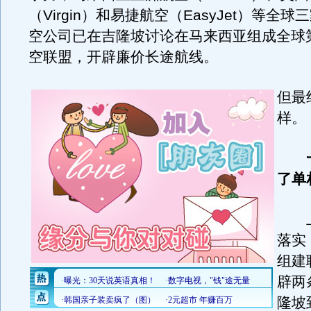
（Virgin）和易捷航空（EasyJet）等全
空公司已在吉隆坡讨论在马来西亚组成全球
空联盟，开辟廉价长途航线。
但最
样。
了单
上
落实
组建
辟两
隆坡