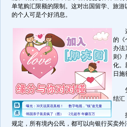
单笔购汇限额的限制。这对出国留学、旅游
的个人可是个好消息。
这
的《
办法
则》
化。
日施
凭
结汇
据
规定，所有境内公民，都可以向银行买卖外