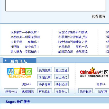
精 彩 论 坛
民间纪事
狐说百姓
看图说事
自由地带
更多>>
更多>>
身边故事
法制经纬
慈善公益
纵横国际
环球掠影
海外华人
隐密私语
搞笑吧
Sogou推广服务