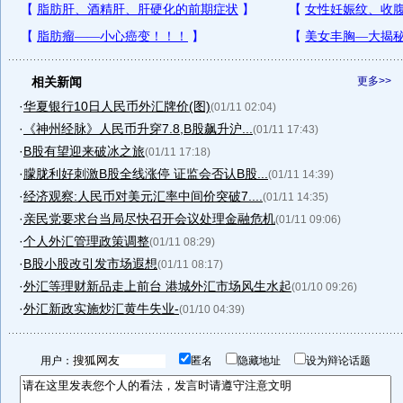
相关新闻
更多>>
·
华夏银行10日人民币外汇牌价(图)
(01/11 02:04)
·
《神州经脉》人民币升穿7.8,B股飙升沪...
(01/11 17:43)
·
B股有望迎来破冰之旅
(01/11 17:18)
·
朦胧利好刺激B股全线涨停 证监会否认B股...
(01/11 14:39)
·
经济观察:人民币对美元汇率中间价突破7....
(01/11 14:35)
·
亲民党要求台当局尽快召开会议处理金融危机
(01/11 09:06)
·
个人外汇管理政策调整
(01/11 08:29)
·
B股小股改引发市场遐想
(01/11 08:17)
·
外汇等理财新品走上前台 港城外汇市场风生水起
(01/10 09:26)
·
外汇新政实施炒汇黄牛失业-
(01/10 04:39)
用户：
匿名
隐藏地址
设为辩论话题