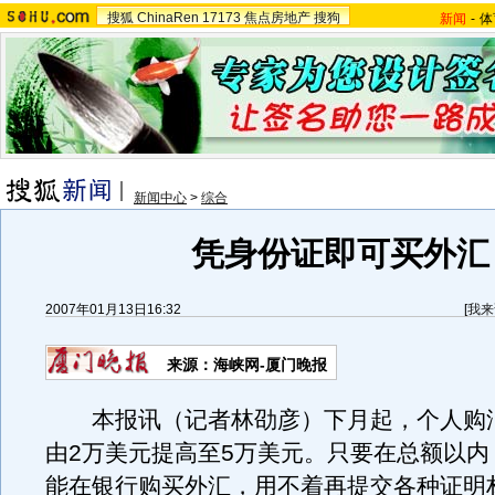
搜狐
ChinaRen
17173
焦点房地产
搜狗
新闻
-
体
新闻中心
>
综合
凭身份证即可买外汇
2007年01月13日16:32
[
我来
来源：海峡网-厦门晚报
本报讯（记者林劭彦）下月起，个人购
由2万美元提高至5万美元。只要在总额以内
能在银行购买外汇，用不着再提交各种证明