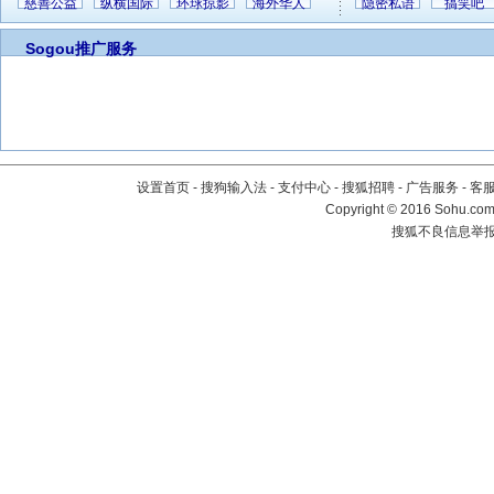
慈善公益
纵横国际
环球掠影
海外华人
隐密私语
搞笑吧
Sogou推广服务
设置首页
-
搜狗输入法
-
支付中心
-
搜狐招聘
-
广告服务
-
客
Copyright
©
2016 Sohu.com 
搜狐不良信息举