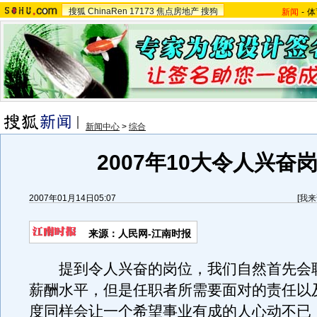
搜狐
ChinaRen
17173
焦点房地产
搜狗
新闻
-
体
新闻中心
>
综合
2007年10大令人兴奋
2007年01月14日05:07
[
我来
来源：人民网-江南时报
提到令人兴奋的岗位，我们自然首先会
薪酬水平，但是任职者所需要面对的责任以
度同样会让一个希望事业有成的人心动不已