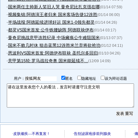
·
国米两任主帅新人笑旧人哭 曼奇尼比扎克强在哪
(01/14 07:59)
·
视频集锦:阿德演王者归来 国米客场告捷12连胜
(01/14 06:00)
·
半场战报:阿德延续进球好运 国米1-0领先都灵
(01/14 04:26)
·
都灵VS国米首发:公牛铁腰缺阵 阿德联袂伊布
(01/14 03:17)
·
曼奇尼挑战意甲连胜纪录 中场瘫痪公牛难阻国米
(01/13 07:37)
·
国米不败几时休 狙击蓝黑12连胜米兰弃将欲抢功
(01/12 04:11)
·
恩波利VS国米首发:阿德伊布联袂 圣托尔多回归
(01/10 04:26)
·
意甲第15轮:罗马战拉奇奥 国米能延续不...
(12/09 14:09)
用户：
匿名
隐藏地址
设为辩论话题