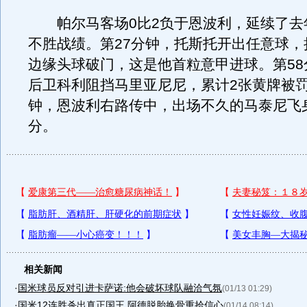
帕尔马客场0比2负于恩波利，延续了去年
不胜战绩。第27分钟，托斯托开出任意球，
边缘头球破门，这是他首粒意甲进球。第58
后卫科利阻挡马里亚尼尼，累计2张黄牌被罚
钟，恩波利右路传中，出场不久的马泰尼飞
分。
相关新闻
·
国米球员反对引进卡萨诺:他会破坏球队融洽气氛
(01/13 01:29)
·
国米12连胜杀出真正国王 阿德脱胎换骨重拾信心
(01/14 08:14)