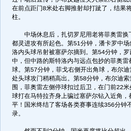
在前点距门8米处右脚推射却打跐了，结果
柱。
中场休息后，扎切罗尼用老将菲奥雷换
都灵进攻有所起色。第51分钟，潘卡罗中场
洛内头球吊射被塞萨尔摘到。第54分钟，罗
中，但中路的斯特洛内与远点包抄的菲奥雷
球。第57分钟，菲戈右侧开出角球，布尔迪
处头球攻门稍稍高出。第58分钟，布尔迪索
围，菲奥雷左侧停球扣过后卫，在门前22米
球打在马特拉齐身上骗过塞萨尔钻入近角，
平！国米终结了客场各类赛事连续356分钟
录。