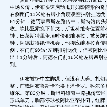
然而不到2分钟，国米再度将比分超出，
中场长传，伊布快速启动甩开如影随形的奇
右侧距门11米处右脚小角度凌空抽射挂远角
61分钟，德阿森蒂斯左路传中，斯特洛内头
收。坎比亚索换下菲戈，斯坦科维奇位置前移
钟，巴莱斯特里争顶时侵犯维埃拉，被黄牌警
钟，阿德获得绝佳机会，他接应维埃拉直传
侧，在门前9米处左脚推射远角，但被阿比
出！1分钟后，阿德在门前16米处左脚吊射
到。
伊布被铲中左脚踝，但没有大碍。扎切
整，前锋阿布鲁斯卡托换下潘卡罗。科尔多
维尔。第83分钟，斯坦科维奇中路挑传禁区
形成单刀，胸部停球被阿比亚蒂扑倒，红牌