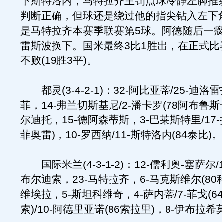
下斯特洛内，马特拉齐主罚点球冷静左脚推
判断正确，但球还是绕过他的指尖钻入左下角
是马特拉齐本赛季联赛第5球。阿德随后一
雷斯波换下。国米最终3比1胜出，在正式比
不败(19胜3平)。
都灵(3-4-2-1)：32-阿比亚蒂/25-迪洛
菲，14-弗兰切斯基尼/2-潘卡罗(78阿布鲁斯
尔迪托，15-德阿森蒂斯，3-巴莱斯特里/17-
菲奥雷)，10-罗西纳/11-斯特洛内(84泰比)。
国际米兰(4-3-1-2)：12-儒利奥-塞萨尔/1
布尔迪索，23-马特拉齐，6-马克斯维尔(80科
维埃拉，5-斯坦科维奇，4-萨内蒂/7-菲戈(6
索)/10-阿德里亚诺(86索拉里)，8-伊布拉