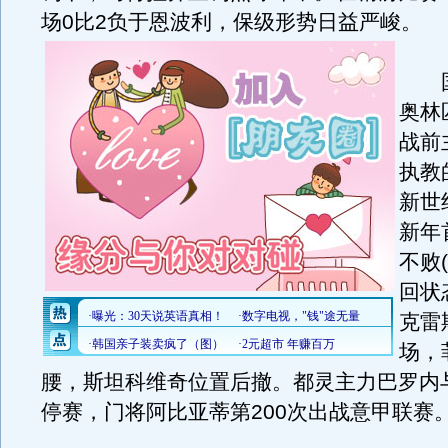
场0比2负于恩波利，保级形势日益严峻。
国
奥林
战前
执教
新世
新年
不败
回状
克雷
场，
腰，斯坦科维奇位置后撤。都灵主力巴罗内
停赛，门将阿比亚蒂第200次出战意甲联赛