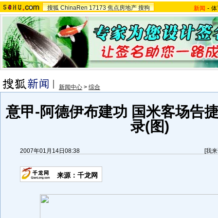
搜狐
ChinaRen
17173
焦点房地产
搜狗
新闻
-
体
新闻中心
>
综合
意甲-阿德伊布建功 国米客场告捷
录(图)
2007年01月14日08:38
[
我来
来源：千龙网