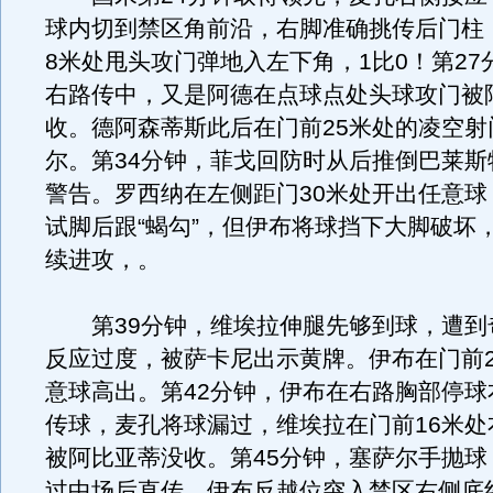
球内切到禁区角前沿，右脚准确挑传后门柱
8米处甩头攻门弹地入左下角，1比0！第27
右路传中，又是阿德在点球点处头球攻门被
收。德阿森蒂斯此后在门前25米处的凌空射
尔。第34分钟，菲戈回防时从后推倒巴莱斯
警告。罗西纳在左侧距门30米处开出任意球
试脚后跟“蝎勾”，但伊布将球挡下大脚破坏
续进攻，。
第39分钟，维埃拉伸腿先够到球，遭到
反应过度，被萨卡尼出示黄牌。伊布在门前2
意球高出。第42分钟，伊布在右路胸部停球
传球，麦孔将球漏过，维埃拉在门前16米处
被阿比亚蒂没收。第45分钟，塞萨尔手抛球
过中场后直传，伊布反越位突入禁区右侧底