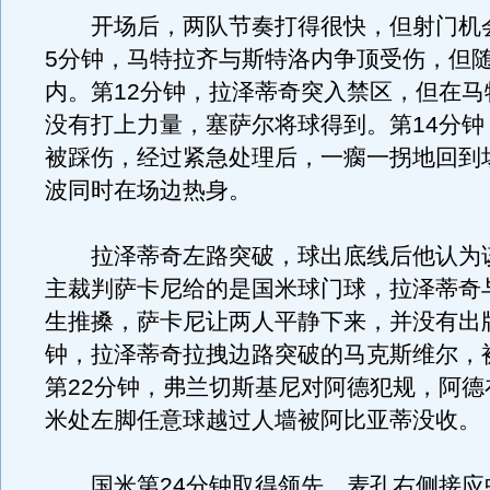
开场后，两队节奏打得很快，但射门机
5分钟，马特拉齐与斯特洛内争顶受伤，但
内。第12分钟，拉泽蒂奇突入禁区，但在马
没有打上力量，塞萨尔将球得到。第14分钟
被踩伤，经过紧急处理后，一瘸一拐地回到
波同时在场边热身。
拉泽蒂奇左路突破，球出底线后他认为
主裁判萨卡尼给的是国米球门球，拉泽蒂奇
生推搡，萨卡尼让两人平静下来，并没有出牌
钟，拉泽蒂奇拉拽边路突破的马克斯维尔，
第22分钟，弗兰切斯基尼对阿德犯规，阿德
米处左脚任意球越过人墙被阿比亚蒂没收。
国米第24分钟取得领先，麦孔右侧接应