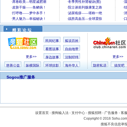
精 彩 论 坛
民间纪事
狐说百姓
看图说事
自由地带
更多>>
更多>>
身边故事
法制经纬
慈善公益
纵横国际
环球掠影
海外华人
隐密私语
搞笑吧
Sogou推广服务
设置首页
-
搜狗输入法
-
支付中心
-
搜狐招聘
-
广告服务
-
客
Copyright
©
2016 Sohu.com 
搜狐不良信息举