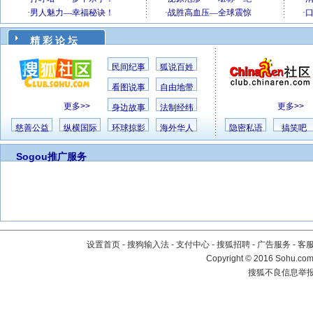
精 彩 论 坛
民间纪事
狐说百姓
看图说事
自由地带
更多>>
更多>>
身边故事
法制经纬
慈善公益
纵横国际
环球掠影
海外华人
隐密私语
搞笑吧
Sogou推广服务
设置首页
-
搜狗输入法
-
支付中心
-
搜狐招聘
-
广告服务
-
客
Copyright
©
2016 Sohu.com 
搜狐不良信息举