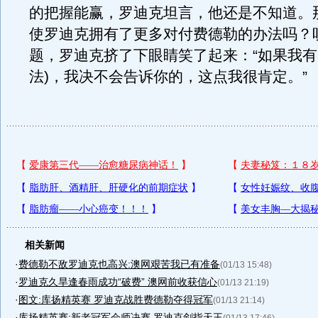
的把握能赢，罗迪克坦言，他还是不知道。
使罗迪克拥有了更多对付费德勒的办法吗？
题，罗迪克挤了下眼睛笑了起来：“如果我有
法)，我决不会告诉你的，这点我很肯定。”
相关新闻
·
费德勒不敌罗迪克也高兴:澳网艰苦我已有准备
(01/13 15:48)
·
罗迪克久旱逢春雨成功“破费” 澳网前收获信心
(01/13 21:19)
·
图文:库扬精英赛 罗迪克战胜费德勒夺得冠军
(01/13 21:14)
·
库扬精英赛:新老冠军会师决赛 罗迪克剑指天王