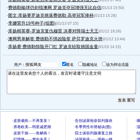
(01/13 17:46)
·
费德勒输球仍剑指澳网 罗迪克夺冠增强无比自信
(01/13 15:50)
·
图文:库扬赛罗迪克挑落费德勒 高举冠军捧杯
(01/13 15:28)
·
李娜荣升19号种子(组图)
(01/13 07:15)
·
库扬精英赛-罗迪克复仇穆雷 决赛对阵瑞士天王
(01/12 19:26)
·
澳网男单解签:费德勒不惧凶险签 萨芬罗迪克火拼
(01/12 13:44)
·
库扬赛:费德勒惊险开门红 罗迪克轻取德国金童
(01/10 14:15)
用户：
匿名
隐藏地址
设为辩论话题