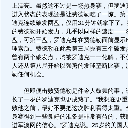
上漂亮。虽然这不过是一场热身赛，但罗迪
进入状态的表现还是让费德勒吃了一惊。第
迪克连续破发两盘，仅用31分钟就拿下了。
的费德勒开始发力，几乎以同样的速度——3
盘，可第三盘，罗迪克却在费德勒面前显示
理素质。费德勒在此盘第三局握有三个破发
曾有两个破发点，均被罗迪克一一化解，不
人还从第八局开始以强势的发球垄断比赛，
勒任何机会。
但即便击败费德勒是件令人鼓舞的事，进入
长了一岁的罗迪克也更成熟了。“我想在更
败他之前，最好不要把这次胜利看得太重。
身赛得到一些良好的准备是非常有益的，获
进军澳网的信心。”罗迪克说。25岁的美国