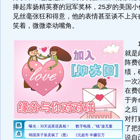
捧起库扬精英赛的冠军奖杯，25岁的美国小
见丝毫张狂和得意，他的表情甚至谈不上兴
笑着，微微牵动嘴角。
12
就是
阵费
绩，
一次
在费
于奔
之后
对打
了把
说自