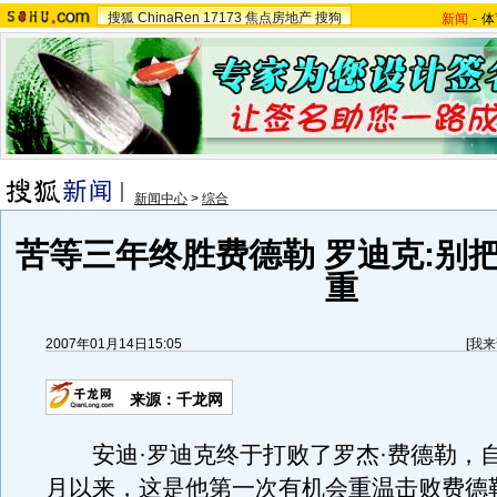
搜狐
ChinaRen
17173
焦点房地产
搜狗
新闻
-
体
新闻中心
>
综合
苦等三年终胜费德勒 罗迪克:别
重
2007年01月14日15:05
[
我来
来源：千龙网
安迪·罗迪克终于打败了罗杰·费德勒，自从
月以来，这是他第一次有机会重温击败费德