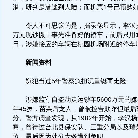
港，研判是潜逃到大陆；而机票1号已预购
令人不可思议的是，据录像显示，李汉扬徒
万元现钞搬上事先准备好的轿车，前后只用1
日，涉嫌接应的车辆在桃园机场附近的停车
新闻资料
嫌犯当过5年警察负担沉重铤而走险
涉嫌监守自盗劫走运钞车5600万元的嫌
年45岁，苗栗后龙人，曾被控告欺诈但最后
分。警方调查发现，从1982年开始，李汉杨
察，曾待过台北县保安队、三重分局以及瑞
位，最后因为处分太多遭到免职。