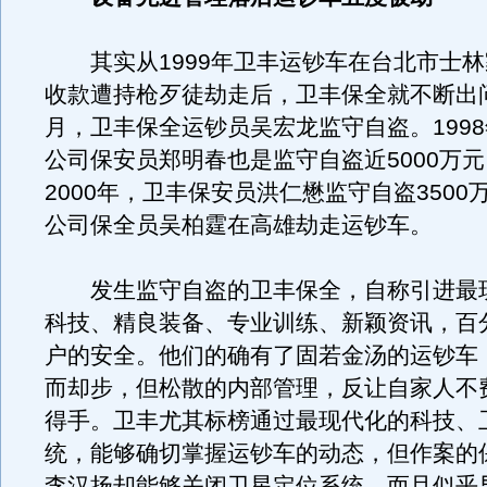
其实从1999年卫丰运钞车在台北市士林
收款遭持枪歹徒劫走后，卫丰保全就不断出问
月，卫丰保全运钞员吴宏龙监守自盗。1998
公司保安员郑明春也是监守自盗近5000万
2000年，卫丰保安员洪仁懋监守自盗3500
公司保全员吴柏霆在高雄劫走运钞车。
发生监守自盗的卫丰保全，自称引进最
科技、精良装备、专业训练、新颖资讯，百
户的安全。他们的确有了固若金汤的运钞车
而却步，但松散的内部管理，反让自家人不
得手。卫丰尤其标榜通过最现代化的科技、
统，能够确切掌握运钞车的动态，但作案的
李汉扬却能够关闭卫星定位系统，而且似乎