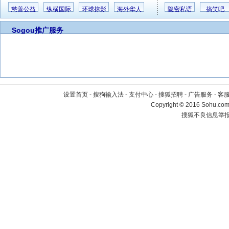
慈善公益
纵横国际
环球掠影
海外华人
隐密私语
搞笑吧
Sogou推广服务
设置首页
-
搜狗输入法
-
支付中心
-
搜狐招聘
-
广告服务
-
客
Copyright
©
2016 Sohu.com 
搜狐不良信息举