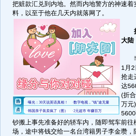
把赃款汇兑到内地。然而内地警方的神速着
料，以至于他在几天内就落网了。
大陆
李
1月
抢走
达5
(折合
万元
56
钞搬上事先准备好的轿车内，随即驾车前往
场，途中将钱交给一名台湾籍男子李金瓒，随