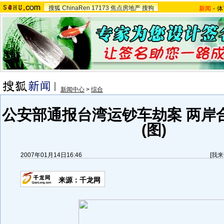
搜狐
ChinaRen
17173
焦点房地产
搜狗
新闻
-
体
新闻中心
>
综合
公安部通报台湾运钞车劫案 两岸
(图)
2007年01月14日16:46
[
我来
来源：千龙网