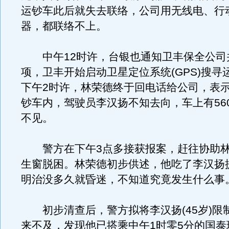
运钞车此后就失去联络，公司用无线电、行
器，都联络不上。
中午12时许，台银也通知卫丰保全公司
项，卫丰开始启动卫星定位系统(GPS)搜寻
下午2时许，林荣德终于回电话给公司，表
钞车内，驾驶员李汉扬不知去向，车上有56
不见。
警方在下午3点多接获报案，赶往协助林
生窗脱困。林荣德初步供述，他吃了李汉扬
明治没多久就昏迷，不知道究竟发生什么事
初步清查后，警方拟将李汉扬(45岁)限
来不及，发现他已搭乘中午1时零5分的国泰