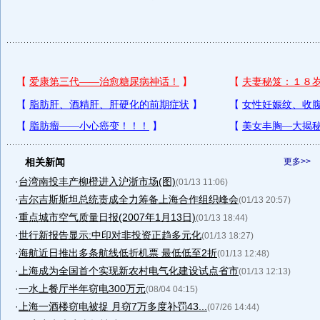
相关新闻
更多>>
·
台湾南投丰产柳橙进入沪浙市场(图)
(01/13 11:06)
·
吉尔吉斯斯坦总统责成全力筹备上海合作组织峰会
(01/13 20:57)
·
重点城市空气质量日报(2007年1月13日)
(01/13 18:44)
·
世行新报告显示:中印对非投资正趋多元化
(01/13 18:27)
·
海航近日推出多条航线低折机票 最低低至2折
(01/13 12:48)
·
上海成为全国首个实现新农村电气化建设试点省市
(01/13 12:13)
·
一水上餐厅半年窃电300万元
(08/04 04:15)
·
上海一酒楼窃电被捉 月窃7万多度补罚43...
(07/26 14:44)