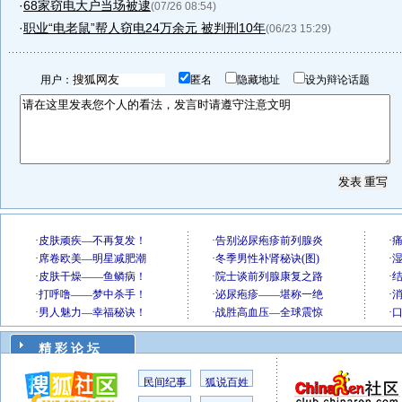
·
68家窃电大户当场被逮
(07/26 08:54)
·
职业“电老鼠”帮人窃电24万余元 被判刑10年
(06/23 15:29)
用户：
匿名
隐藏地址
设为辩论话题
精 彩 论 坛
民间纪事
狐说百姓