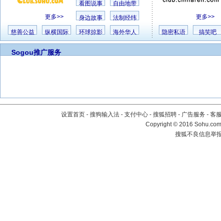
看图说事
自由地带
更多>>
更多>>
身边故事
法制经纬
慈善公益
纵横国际
环球掠影
海外华人
隐密私语
搞笑吧
Sogou推广服务
设置首页
-
搜狗输入法
-
支付中心
-
搜狐招聘
-
广告服务
-
客
Copyright
©
2016 Sohu.com 
搜狐不良信息举