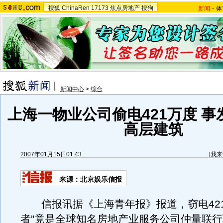
搜狐
ChinaRen
17173
焦点房地产
搜狗
新闻
-
体
新闻中心
>
综合
上海一物业公司偷电421万度 事
高层建筑
2007年01月15日01:43
[
我来
来源：北京娱乐信报
信报讯据《上海青年报》报道，窃电421
者”竟是全球知名房地产业服务公司仲量联