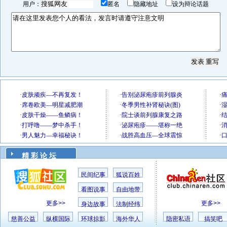
用户：
匿名
隐藏地址
设为辩论话题
精 彩 论 坛
民间纪事
狐说百姓
看图说事
自由地带
更多>>
更多>>
身边故事
法制经纬
慈善公益
纵横国际
环球掠影
海外华人
隐密私语
搞笑吧