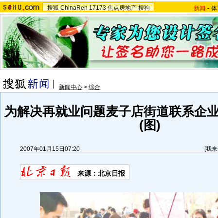
搜狐
ChinaRen
17173
焦点房地产
搜狗
新闻
-
体
新闻中心
>
综合
为解决再就业问题麦子店街道联系企
(图)
2007年01月15日07:20
[
我来
来源：北京日报