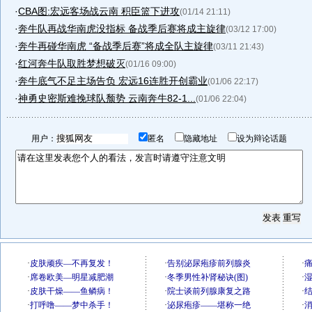
·
CBA图:宏远客场战云南 积臣篮下进攻
(01/14 21:11)
·
奔牛队再战华南虎没指标 备战季后赛将成主旋律
(03/12 17:00)
·
奔牛再碰华南虎 “备战季后赛”将成全队主旋律
(03/11 21:43)
·
红河奔牛队取胜梦想破灭
(01/16 09:00)
·
奔牛底气不足主场告负 宏远16连胜开创霸业
(01/06 22:17)
·
神勇史密斯难挽球队颓势 云南奔牛82-1...
(01/06 22:04)
用户：
匿名
隐藏地址
设为辩论话题