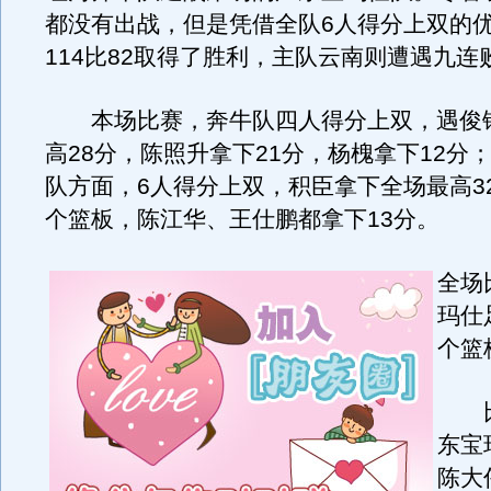
都没有出战，但是凭借全队6人得分上双的
114比82取得了胜利，主队云南则遭遇九连
本场比赛，奔牛队四人得分上双，遇俊
高28分，陈照升拿下21分，杨槐拿下12分
队方面，6人得分上双，积臣拿下全场最高32
个篮板，陈江华、王仕鹏都拿下13分。
全场
玛仕
个篮
比
东宝
陈大