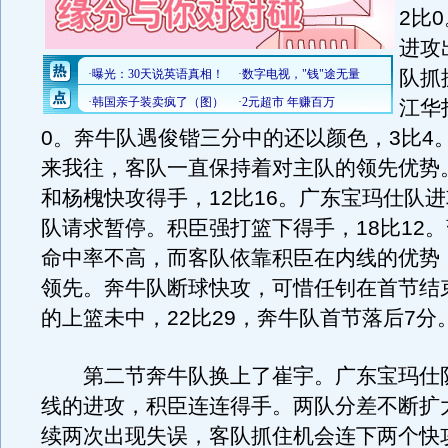
2比
进攻
队抓
江华
0。奔牛队遇俊锴三分中的还以颜色，3比4
来我往，客队一直保持着对主队的领先优势
和杨槐快攻得手，12比16。广东宝玛仕队
队请求暂停。积臣强打篮下得手，18比12
命中率不高，而客队依靠积臣在内线的优势
领先。奔牛队断球快攻，可惜任钊在首节结
的上篮未中，22比29，奔牛队首节落后7分
第二节奔牛队换上了崔宇。广东宝玛仕
线的进攻，积臣连连得手。两队分差不断扩
续两次出现失误，客队抓住机会连下两个快