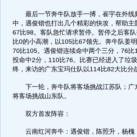
最后一节奔牛队放手一搏，崔宇在外线
中，遇俊锴也打出几个精彩的快攻，帮助主
67比98。客队急忙请求暂停。暂停之后客队
比0的小高潮，以105比67领先。奔牛队姜
70比105。遇俊锴连续命中两个三分，76比
投命中2分，110比76。比赛已经进入了垃
终，来访的广东宝玛仕队以114比82大比分
下一轮，奔牛队将客场挑战江苏队；广
将客场挑战山东队。
双方首发阵容：
云南红河奔牛：遇俊锴，陈照升，杨槐