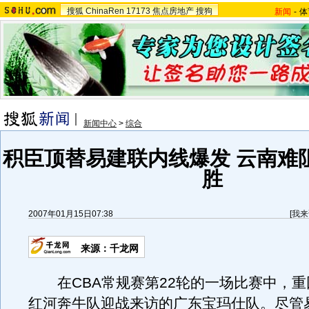
搜狐
ChinaRen
17173
焦点房地产
搜狗
新闻
-
体
新闻中心
>
综合
积臣顶替易建联内线爆发 云南难
胜
2007年01月15日07:38
[
我来
来源：千龙网
在CBA常规赛第22轮的一场比赛中，重
红河奔牛队迎战来访的广东宝玛仕队。尽管