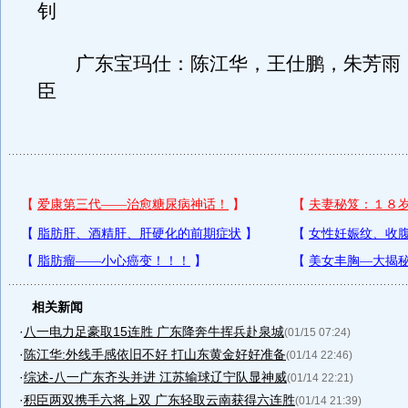
钊
广东宝玛仕：陈江华，王仕鹏，朱芳雨
臣
相关新闻
·
八一电力足豪取15连胜 广东降奔牛挥兵赴泉城
(01/15 07:24)
·
陈江华:外线手感依旧不好 打山东黄金好好准备
(01/14 22:46)
·
综述-八一广东齐头并进 江苏输球辽宁队显神威
(01/14 22:21)
·
积臣两双携手六将上双 广东轻取云南获得六连胜
(01/14 21:39)