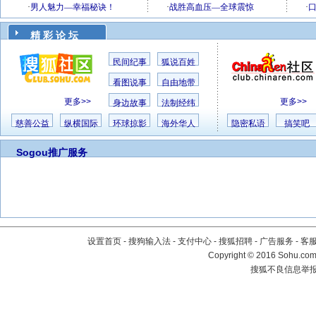
精 彩 论 坛
民间纪事
狐说百姓
看图说事
自由地带
更多>>
更多>>
身边故事
法制经纬
慈善公益
纵横国际
环球掠影
海外华人
隐密私语
搞笑吧
Sogou推广服务
设置首页
-
搜狗输入法
-
支付中心
-
搜狐招聘
-
广告服务
-
客
Copyright
©
2016 Sohu.com 
搜狐不良信息举