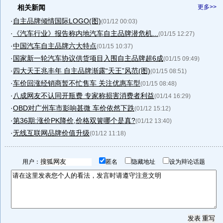
相关新闻
更多>>
·
自主品牌倾情国际LOGO(图)
(01/12 00:03)
·
《汽车行业》报告称内地汽车自主品牌潜危机...
(01/15 12:27)
·
中国汽车自主品牌六大特点
(01/15 10:37)
·
国家新一轮汽车协议供货项目入围自主品牌超6成
(01/15 09:49)
·
四大天王兆丰年 自主品牌渐露“天王”风范(图)
(01/15 08:51)
·
车价回涨经销商暂不忙售车 关注优惠车型
(01/15 08:48)
·
八成网友不认同开瓶费 专家称损害消费者利益
(01/14 16:29)
·
OBD对广州车市影响甚微 车价依然下跌
(01/12 15:12)
·
第36期:涨价PK降价,价格双簧哪个是真?
(01/12 13:40)
·
无线互联网品牌价值升级
(01/12 11:18)
用户：
匿名
隐藏地址
设为辩论话题