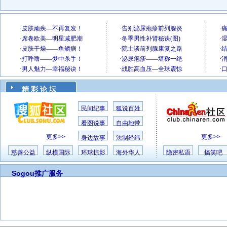
精 彩 论 坛
民间纪事
狐说百姓
看图说事
自由地带
更多>>
更多>>
身边故事
法制经纬
慈善公益
纵横国际
环球掠影
海外华人
隐密私语
搞笑吧
Sogou推广服务