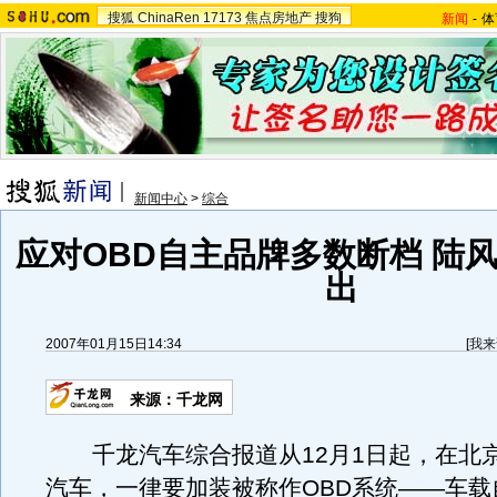
搜狐
ChinaRen
17173
焦点房地产
搜狗
新闻
-
体
新闻中心
>
综合
应对OBD自主品牌多数断档 陆风
出
2007年01月15日14:34
[
我来
来源：千龙网
千龙汽车综合报道从12月1日起，在北
汽车，一律要加装被称作OBD系统——车载