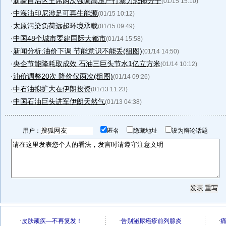
·
新疆自治区主席两次强调高压严打暴力恐怖分子
(01/15 15:10)
·
中海油印尼涉足可再生能源
(01/15 10:12)
·
太原污染负荷远超环境承载
(01/15 09:49)
·
中国48个城市要建国际大都市
(01/14 15:58)
·
新闻分析:油价下调 节能意识不能丢(组图)
(01/14 14:50)
·
央企节能降耗取成效 石油三巨头节水1亿立方米
(01/14 10:12)
·
油价调整20次 降价仅两次(组图)
(01/14 09:26)
·
中石油拟扩大在伊朗投资
(01/13 11:23)
·
中国石油巨头进军伊朗天然气
(01/13 04:38)
用户：
匿名
隐藏地址
设为辩论话题