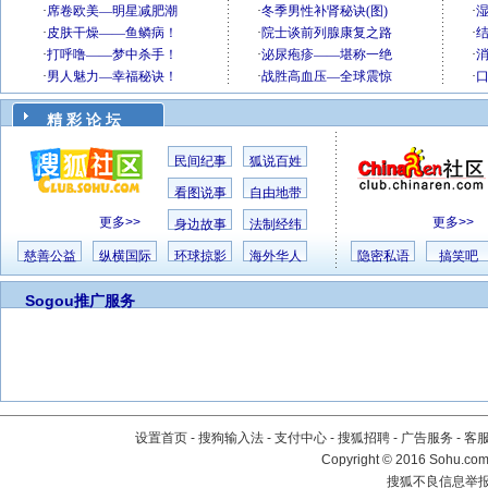
精 彩 论 坛
民间纪事
狐说百姓
看图说事
自由地带
更多>>
更多>>
身边故事
法制经纬
慈善公益
纵横国际
环球掠影
海外华人
隐密私语
搞笑吧
Sogou推广服务
设置首页
-
搜狗输入法
-
支付中心
-
搜狐招聘
-
广告服务
-
客
Copyright
©
2016 Sohu.com 
搜狐不良信息举