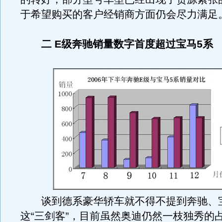
于希望购买的客户经销商方面仍会尽力满足
二 E级奔驰销量数字首度超过宝马5系
谈到德系豪华轿车就不得不提到奔驰、
这“三剑客”，目前虽然奥迪仍然一枝独秀的