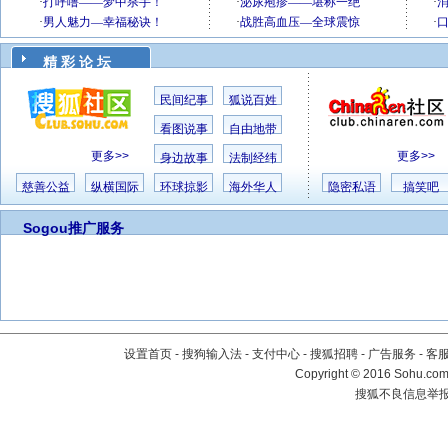
精 彩 论 坛
民间纪事
狐说百姓
看图说事
自由地带
更多>>
更多>>
身边故事
法制经纬
慈善公益
纵横国际
环球掠影
海外华人
隐密私语
搞笑吧
Sogou推广服务
设置首页
-
搜狗输入法
-
支付中心
-
搜狐招聘
-
广告服务
-
客
Copyright
©
2016 Sohu.com 
搜狐不良信息举