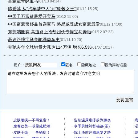
·
富豪最青睐宝马
(01/13 04:34)
·
陈爱莲:从“汽车梦中人”到“轮毂女王”
(01/12 15:25)
·
中国千万富翁最爱开宝马
(01/12 15:00)
·
中国富豪奢侈品首选宝马 路易威登成女富豪最爱
(01/12 14:00)
·
东莞端匪窝 高速路上抢劫团伙专撞宝马奔驰
(01/12 07:32)
·
高速路撞宝马奔驰洗劫车主
(01/11 10:20)
·
奔驰去年全球销量大涨达114万辆 增长6.5%
(01/07 10:17)
用户：
匿名
隐藏地址
设为辩论话题