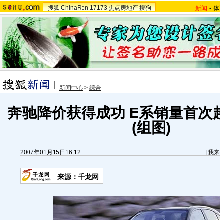
搜狐
ChinaRen
17173
焦点房地产
搜狗
新闻
-
体
新闻中心
>
综合
奔驰降价获得成功 E系销量首次
(组图)
2007年01月15日16:12
[
我来
来源：千龙网