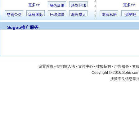
更多>>
更多>>
身边故事
法制经纬
慈善公益
纵横国际
环球掠影
海外华人
隐密私语
搞笑吧
Sogou推广服务
设置首页
-
搜狗输入法
-
支付中心
-
搜狐招聘
-
广告服务
-
客
Copyright
©
2016 Sohu.com 
搜狐不良信息举