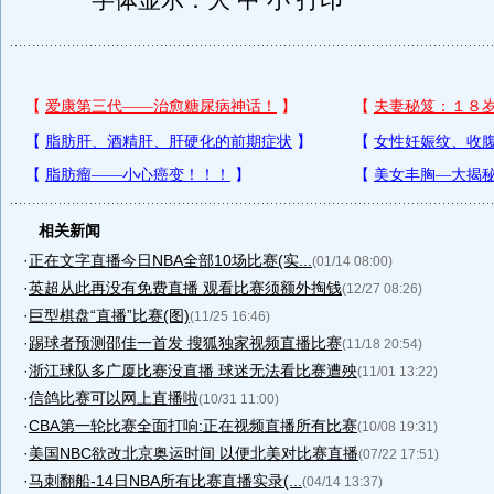
字体显示：大 中 小 打印
相关新闻
·
正在文字直播今日NBA全部10场比赛(实...
(01/14 08:00)
·
英超从此再没有免费直播 观看比赛须额外掏钱
(12/27 08:26)
·
巨型棋盘“直播”比赛(图)
(11/25 16:46)
·
踢球者预测邵佳一首发 搜狐独家视频直播比赛
(11/18 20:54)
·
浙江球队多广厦比赛没直播 球迷无法看比赛遭殃
(11/01 13:22)
·
信鸽比赛可以网上直播啦
(10/31 11:00)
·
CBA第一轮比赛全面打响:正在视频直播所有比赛
(10/08 19:31)
·
美国NBC欲改北京奥运时间 以便北美对比赛直播
(07/22 17:51)
·
马刺翻船-14日NBA所有比赛直播实录(...
(04/14 13:37)