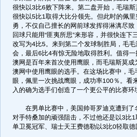
很快以3比6败下阵来。第二盘开始，毛瑞斯
很快以5比1取得大比分领先。但此时的佩里
勇，不仅自己擅长的网前球发挥得淋漓尽致
回球只能用“匪夷所思”来形容，并很快连下
改写为4比5。来到第二个发球制胜局，毛毛
会，最后6比4有惊无险地取得胜利。值得一
澳网是百年来首次使用鹰眼，而毛瑞斯莫成
澳网中使用鹰眼的选手。在这场比赛中，毛
眼，佩里一次挑战鹰眼，成功率100％。看
入的确为选手们创造了一个更公平的比赛环
在男单比赛中，美国帅哥罗迪克遭到了
对手特桑加的顽强阻击，不过他还是以3比1
单卫冕冠军、瑞士天王费德勒以3比0轻取德