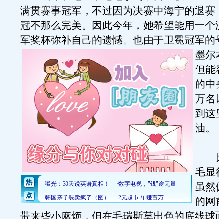
满贯赛事冠军，不过因为决赛中海宁的退赛
冠不那么完美。因此今年，她希望能用一个
军奖杯弥补自己的遗憾。
也由于卫冕冠军的
墨尔
但能
的中
万名
到这
油。
比
毛显
虽然
的网
带来些小麻烦，但在毛瑞斯莫出色的底线球