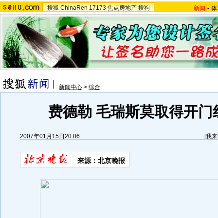
搜狐
ChinaRen
17173
焦点房地产
搜狗
新闻
-
体
新闻中心
>
综合
费德勒 毛瑞斯莫取得开门红
2007年01月15日20:06
[
我来
来源：北京晚报