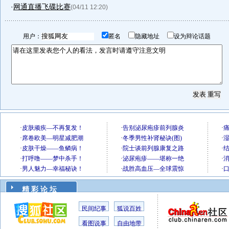
·
网通直播飞碟比赛
(04/11 12:20)
用户：
匿名
隐藏地址
设为辩论话题
精 彩 论 坛
民间纪事
狐说百姓
看图说事
自由地带