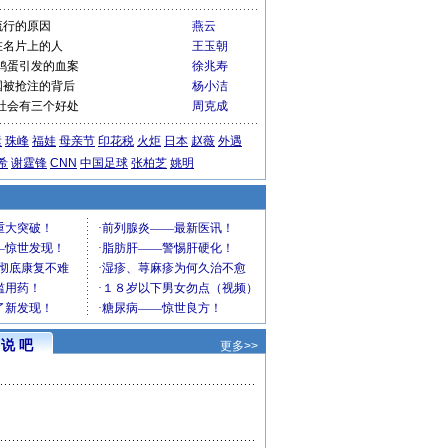
流行的原因
燕云
在名片上的人
王玉朝
鸡蛋引发的血案
徐兆寿
国被抢注的背后
杨小洁
社会有三个好处
周克成
运
珠峰
福娃
母亲节
印花税
火炬
日本
赵薇
外遇
希
谢霆锋
CNN
中国足球
张柏芝
姚明
说 吧
更多>>