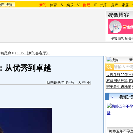
地产
搜狗
新闻
-
体育
-
S
-
娱乐
-
V
-
财经
-
IT
-
汽车
-
房产
-
家居
-
搜狐博客玩弄
视精品廊
>
CCTV《新闻会客厅》
新
：从优秀到卓越
央视质疑29岁市
石首网站被黑
篡
[
我来说两句
] [字号：
大
中
小
]
宋美龄牛奶洗澡
梅婷五年不孕