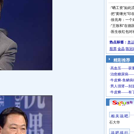
·
“晒工资”如此
·
把“黄继光”印
·
徐兆寿：一个
·
“王致和”在德
·
医生收红包对
热点标签：
奥
股票
金晶
陈冠
精彩推荐
相 关 说 吧
石大华
说 吧 排 行