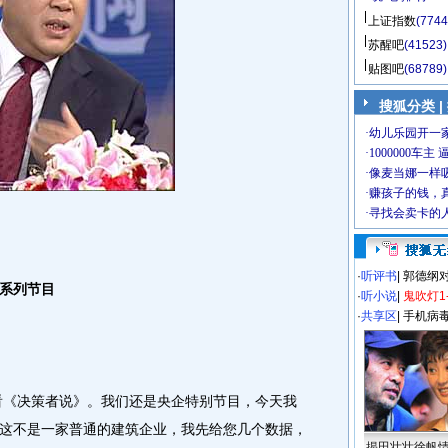
上证指数
(7744
苏醒吧
(41523)
贴图吧
(68789)
搜狐分类 |
·
听评书
|
郭德纲
系列节目
·
听小说
|
鬼吹灯1
·
共享区
|
手机病
《决策者说》。我们还是央企特别节目，今天我
这不是一家普通的建筑企业，我先给您几个数据，
揭田壮壮徐帆