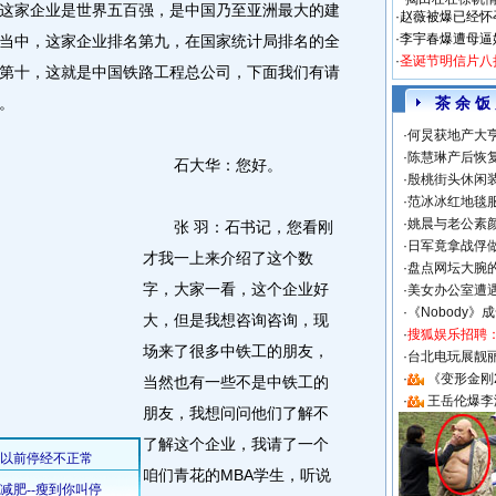
这家企业是世界五百强，是中国乃至亚洲最大的建
·
赵薇被爆已经怀
·
李宇春爆遭母逼
当中，这家企业排名第九，在国家统计局排名的全
·
圣诞节明信片八
第十，这就是中国铁路工程总公司，下面我们有请
。
茶 余 饭
·
何炅获地产大亨
·
陈慧琳产后恢复
石大华：您好。
·
殷桃街头休闲装
·
范冰冰红地毯
·
姚晨与老公素
张 羽：石书记，您看刚
·
日军竟拿战俘
才我一上来介绍了这个数
·
盘点网坛大腕
字，大家一看，这个企业好
·
美女办公室遭
·
《Nobody》
大，但是我想咨询咨询，现
·
搜狐娱乐招聘
场来了很多中铁工的朋友，
·
台北电玩展靓丽S
·
《变形金刚
当然也有一些不是中铁工的
·
王岳伦爆李
朋友，我想问问他们了解不
了解这个企业，我请了一个
咱们青花的MBA学生，听说