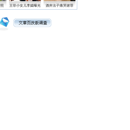
密照
王菲小女儿李嫣曝光
酒井法子痛哭谢罪