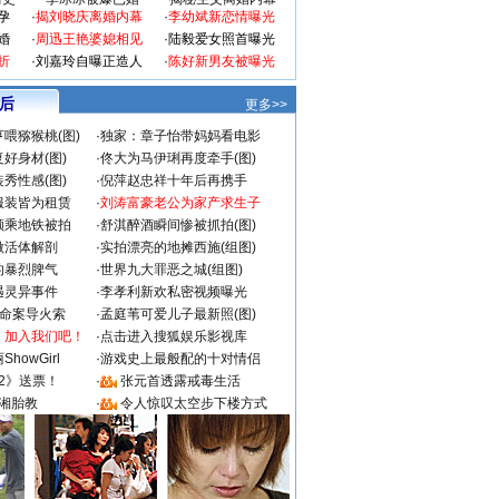
孕
·
揭刘晓庆离婚内幕
·
李幼斌新恋情曝光
婚
·
周迅王艳婆媳相见
·
陆毅爱女照首曝光
折
·
刘嘉玲自曝正造人
·
陈好新男友被曝光
 后
更多>>
喂猕猴桃(图)
·
独家：章子怡带妈妈看电影
好身材(图)
·
佟大为马伊琍再度牵手(图)
秀性感(图)
·
倪萍赵忠祥十年后再携手
服装皆为租赁
·
刘涛富豪老公为家产求生子
颜乘地铁被拍
·
舒淇醉酒瞬间惨被抓拍(图)
做活体解剖
·
实拍漂亮的地摊西施(组图)
的暴烈脾气
·
世界九大罪恶之城(组图)
遇灵异事件
·
李孝利新欢私密视频曝光
成命案导火索
·
孟庭苇可爱儿子最新照(图)
：加入我们吧！
·
点击进入搜狐娱乐影视库
howGirl
·
游戏史上最般配的十对情侣
2》送票！
·
张元首透露戒毒生活
湘胎教
·
令人惊叹太空步下楼方式