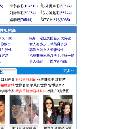
5)
李宇春吧
(104510)
快乐男声吧
(68574)
刘德华吧
(69854)
东方神起吧
(65744)
婚姻吧
(78544)
37℃女人吧
(6985)
 搜狐招商
更多>>
对口相声集
杜拉拉升职记
张震讲故事
红楼梦
-精绝古城
世界名著
平凡的世界
货币战争2
毒杀毒专家
经典手机游游格斗集
福彩3D走势图
情史
李冰冰被爆已婚
揭秘生父离婚内幕