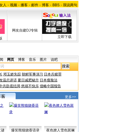
女人
-
视频
-
播客
-
邮件
-
博客
-
BBS
-
我说两句
网友自建DJ专辑
立即下载
版
闻
网页
博客
音乐
图片
说吧
长
邓玉娇失踪
朝鲜军事演习
日本兵赎罪
改温总讲话
夏日减肥秘方
日本瘦脸法
中共卧底结局
慈禧不快乐
侵略中国报告
更多>>
之谜
爆笑熊猫烧香语录
夜色撩人雪色斑斓