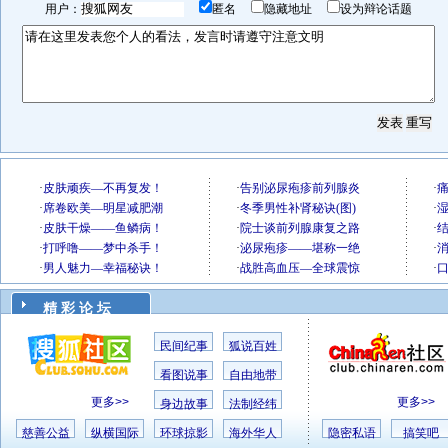
用户：
匿名
隐藏地址
设为辩论话题
精 彩 论 坛
民间纪事
狐说百姓
看图说事
自由地带
更多>>
更多>>
身边故事
法制经纬
慈善公益
纵横国际
环球掠影
海外华人
隐密私语
搞笑吧