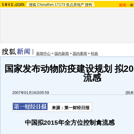
搜狐
ChinaRen
17173
焦点房地产
搜狗
新闻
-
体
新闻中心
>
国内新闻
>
国内要闻
>
时政
国家发布动物防疫建设规划 拟20
流感
2007年01月16日05:59
[
我来
来源：第一财经日报
中国拟2015年全方位控制禽流感