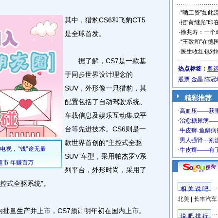
·
“晒工资”如此
其中，猎豹CS6和飞豹CT5
·
把“黄继光”印
·
徐兆寿：一个
是全球首发。
·
“王致和”在德
·
医生收红包对
据了解，CS7是一款基
热点标签：
奥
于同步世界设计理念的
股票
金晶
陈冠
SUV，外形像一只猎豹，其
精彩推荐
配置包括了自动驾驶系统、
车载信息及娱乐互动集成平
台等先进技术。CS6则是一
款世界首创的“主控式全驱
SUV”车型，采用帕杰罗V系
列平台，外形时尚，采用了
主控式全驱系统”。
相 关 说 吧
北美
|
长丰汽车
批量生产并上市，CS7预计明年初在国内上市。
说 吧 排 行