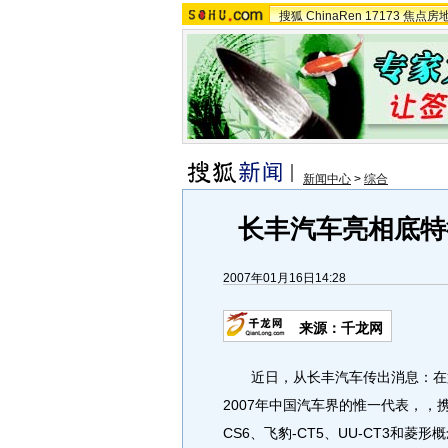
搜狐
ChinaRen
17173
焦点房
新闻中心
>
综合
长丰汽车亮相底特
2007年01月16日14:28
来源：千龙网
近日，从长丰汽车传出消息：在第
2007年中国汽车界的惟一代表，，
CS6、飞豹-CT5、UU-CT3和菱