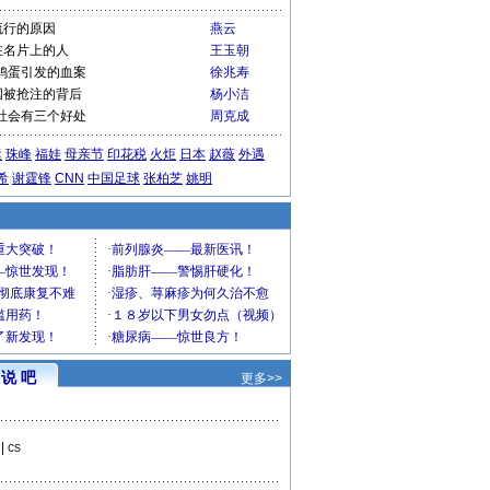
流行的原因
燕云
在名片上的人
王玉朝
鸡蛋引发的血案
徐兆寿
国被抢注的背后
杨小洁
社会有三个好处
周克成
运
珠峰
福娃
母亲节
印花税
火炬
日本
赵薇
外遇
希
谢霆锋
CNN
中国足球
张柏芝
姚明
说 吧
更多>>
|
cs