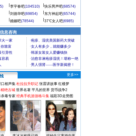
5)
李宇春吧
(104510)
快乐男声吧
(68574)
刘德华吧
(69854)
东方神起吧
(65744)
婚姻吧
(78544)
37℃女人吧
(6985)
信息咨询
更多>>
对口相声集
杜拉拉升职记
张震讲故事
红楼梦
-精绝古城
世界名著
平凡的世界
货币战争2
毒杀毒专家
经典手机游游格斗集
福彩3D走势图
情史
李冰冰被爆已婚
揭秘生父离婚内幕