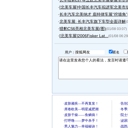
·
长丰猎豹cs7等五款北美车展参展车型
·
[北美车展]中国长丰汽车拟进军北美市
·
长丰汽车北美纳才 底特律车展“挖墙角”
·
北美车展: 长丰汽车旗下车型全面详解
(
·
猎豹CS6亮相北美车展(图)
(01/08 03:07)
·
[北美车展]2006Fisker Lat...
(01/08 06:29
用户：
匿名