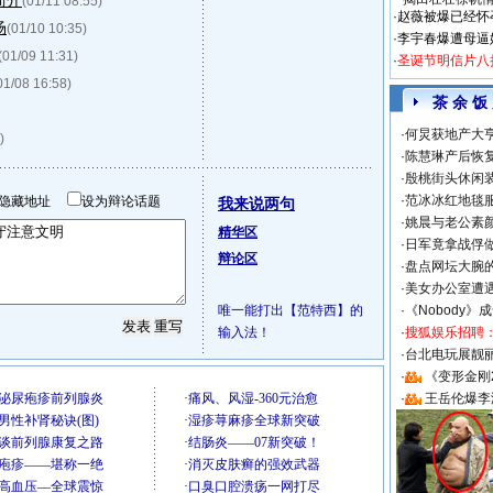
简介
(01/11 08:55)
·
赵薇被爆已经怀
场
(01/10 10:35)
·
李宇春爆遭母逼
(01/09 11:31)
·
圣诞节明信片八
01/08 16:58)
茶 余 饭
·
何炅获地产大亨
)
·
陈慧琳产后恢复
·
殷桃街头休闲装
·
范冰冰红地毯
隐藏地址
设为辩论话题
我来说两句
·
姚晨与老公素
精华区
·
日军竟拿战俘
辩论区
·
盘点网坛大腕
·
美女办公室遭
唯一能打出【范特西】的
·
《Nobody》
输入法！
·
搜狐娱乐招聘
·
台北电玩展靓丽S
·
《变形金刚
·
王岳伦爆李