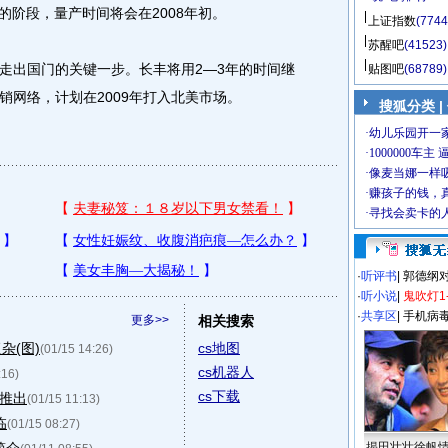
的阶段，量产时间将会在2008年初。
上证指数
(7744
苏醒吧
(41523)
出国门的关键一步。长丰将用2—3年的时间继
贴图吧
(68789)
销网络，计划在2009年打入北美市场。
搜狐分类
|
·
听评书
|
郭德纲
·
听小说
|
鬼吹灯1
·
共享区
|
手机病
更多>>
相关搜索
杂(图)
cs地图
(01/15 14:26)
cs机器人
:16)
cs下载
年推出
(01/15 11:13)
临
(01/15 08:27)
揭田壮壮徐帆