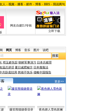
女人
-
视频
-
播客
-
邮件
-
博客
-
BBS
-
我说两句
网友自建DJ专辑
立即下载
版
闻
网页
博客
音乐
图片
说吧
长
邓玉娇失踪
朝鲜军事演习
日本兵赎罪
改温总讲话
夏日减肥秘方
日本瘦脸法
中共卧底结局
慈禧不快乐
侵略中国报告
更多>>
之谜
爆笑熊猫烧香语录
夜色撩人雪色斑斓