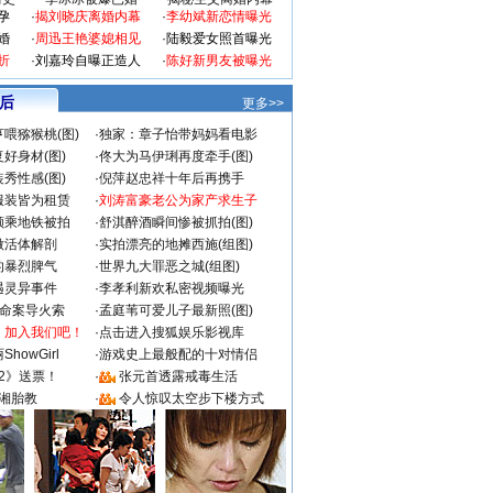
孕
·
揭刘晓庆离婚内幕
·
李幼斌新恋情曝光
婚
·
周迅王艳婆媳相见
·
陆毅爱女照首曝光
折
·
刘嘉玲自曝正造人
·
陈好新男友被曝光
 后
更多>>
喂猕猴桃(图)
·
独家：章子怡带妈妈看电影
好身材(图)
·
佟大为马伊琍再度牵手(图)
秀性感(图)
·
倪萍赵忠祥十年后再携手
服装皆为租赁
·
刘涛富豪老公为家产求生子
颜乘地铁被拍
·
舒淇醉酒瞬间惨被抓拍(图)
做活体解剖
·
实拍漂亮的地摊西施(组图)
的暴烈脾气
·
世界九大罪恶之城(组图)
遇灵异事件
·
李孝利新欢私密视频曝光
成命案导火索
·
孟庭苇可爱儿子最新照(图)
：加入我们吧！
·
点击进入搜狐娱乐影视库
howGirl
·
游戏史上最般配的十对情侣
2》送票！
·
张元首透露戒毒生活
湘胎教
·
令人惊叹太空步下楼方式