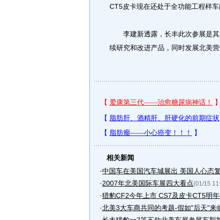
CT5皮卡现在还处于全功能工程样车
李建新透露，长丰此次参展是其走
续研究和改进产品，同时发展北美营
相关新闻
·
中国车在美国汽车城展出 美国人心态复
·
2007年北美国际车展四大看点
(01/15 11
·
猎豹CF2今年上市 CS7及皮卡CT5明
·
北美3大车商共同的考题-假如"后天"来