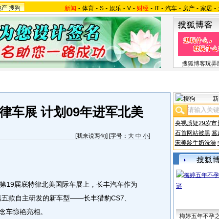
地产
搜狗
新闻
-
体育
-
S
-
娱乐
-
V
-
财经
-
IT
-
汽车
-
房产
-
家居
-
搜狐博客玩弄
新
律车展 计划09年进军北美
央视质疑29岁市
石首网站被黑
篡
[
我来说两句
] [字号：
大
中
小
]
宋美龄牛奶洗澡
19届底特律北美国际车展上，长丰汽车作为
携五款自主研发的新车型——长丰猎豹CS7、
形概念车惊艳亮相。
梅婷五年不孕