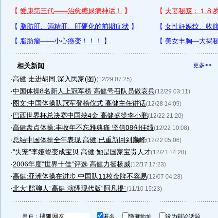
相关新闻
更多>>
·
高健:走进胡同,深入民家(图)
(12/29 07:25)
·
中国体操8名新人上冠军榜 高健号召队员做哀兵
(12/29 03:11)
·
图文:中国体操队冠军登榜仪式 高健主任讲话
(12/28 14:09)
·
巴西世界杯总决赛中国获4金 高健盛赞李小鹏
(12/22 21:20)
·
高健盘点体操:丰收年不忘雅典痛 坚信08创佳绩
(12/22 10:08)
·
总结中国体操全年表现 高健:已重新回到巅峰
(12/22 05:06)
·
"失宠"李娅蜕变成宝贝 高健:她是国家宝贵人才
(12/21 14:20)
·
2006年度“世界十佳”评选 高健力挺杨威
(12/17 17:23)
·
高健:亚洲体操在进步 中国队11枚金牌不容易
(12/07 04:28)
·
北大“陪聊人”高健 演绎现代版“阿凡提”
(11/10 15:23)
用户：
匿名
隐藏地址
设为辩论话题