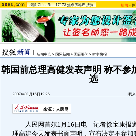
搜狐
ChinaRen
17173
焦点房地产
搜狗
新闻
-
体
新闻中心
>
国际新闻
>
国际要闻
>
时事快报
韩国前总理高健发表声明 称不参
选
2007年01月16日19:26
[
我来
来源：人民网
人民网首尔1月16日电 记者徐宝康报
理高建今天发表书面声明，宣布决定不参加第