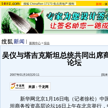
搜狐
ChinaRen
17173
焦点房地产
搜狗
新闻
-
体
新闻中心
>
综合
吴仪与塔吉克斯坦总统共同出席
论坛
2007年01月16日20:11
[
我来
来源：千龙网
新华网北京1月16日电（记者徐松）中
坦商务投资高层论坛16日上午在北京举行，