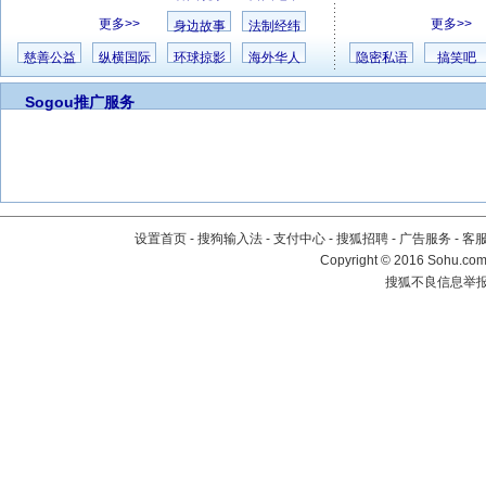
更多>>
更多>>
身边故事
法制经纬
慈善公益
纵横国际
环球掠影
海外华人
隐密私语
搞笑吧
Sogou推广服务
设置首页
-
搜狗输入法
-
支付中心
-
搜狐招聘
-
广告服务
-
客
Copyright
©
2016 Sohu.com 
搜狐不良信息举