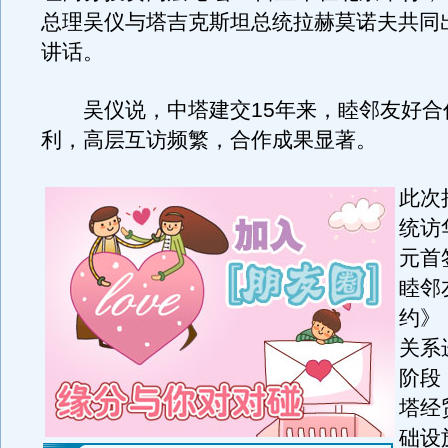
总理吴仪与塔吉克斯坦总统拉赫莫诺夫共同
讲话。
吴仪说，中塔建交15年来，睦邻友好合
利，高层互访频繁，合作成果显著。
此次
统访
元首
睦邻
约》
关系
阶段
塔经
础设