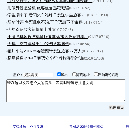
·
《航空行业》国内航线旅客运输燃油附加收取...
(01/17 12:31)
·
用假身份证登机 旅客被当逃犯截留
(01/17 10:52)
·
学生潮来了 贵阳火车站昨日发送学生旅客2...
(01/17 10:08)
·
新华时评:售票乱象不治,平价票惠不了旅客
(01/17 09:57)
·
今年春运旅客运输量上升
(01/17 07:48)
·
不满飞机延误与机场服务30余旅客夜宿凤凰...
(01/17 07:16)
·
去年北京口岸检出1102例旅客病例
(01/17 06:56)
·
银川车站2007年春运预计发送旅客22万人
(01/16 21:17)
·
易网通启动“电子客票安全行”教旅客防诈骗
(01/16 17:58)
用户：
匿名
隐藏地址
设为辩论话题