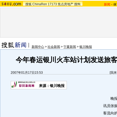
搜狐
ChinaRen
17173
焦点房地产
搜狗
新闻
-
体
新闻中心
>
社会新闻
>
宁夏新闻
>
银川晚报
今年春运银川火车站计划发送旅客
2007年01月17日15:53
[
我来
来源：银川晚报
晚报讯
讯员张
客流向