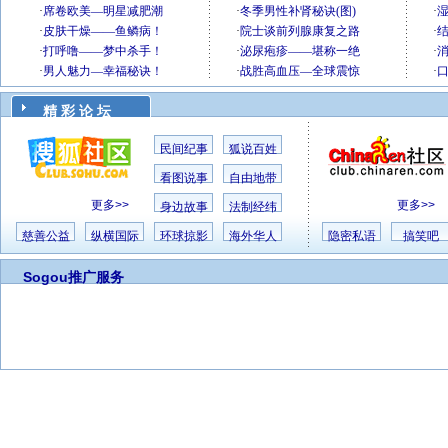
精 彩 论 坛
民间纪事
狐说百姓
看图说事
自由地带
更多>>
更多>>
身边故事
法制经纬
慈善公益
纵横国际
环球掠影
海外华人
隐密私语
搞笑吧
Sogou推广服务