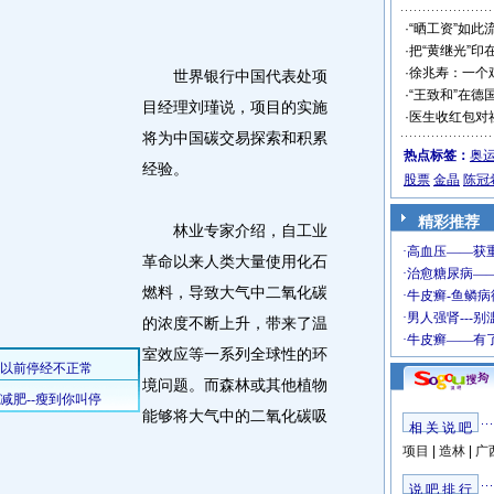
·
“晒工资”如此
·
把“黄继光”印
·
徐兆寿：一个
世界银行中国代表处项
·
“王致和”在德
目经理刘瑾说，项目的实施
·
医生收红包对
将为中国碳交易探索和积累
热点标签：
奥
经验。
股票
金晶
陈冠
精彩推荐
林业专家介绍，自工业
革命以来人类大量使用化石
燃料，导致大气中二氧化碳
的浓度不断上升，带来了温
室效应等一系列全球性的环
境问题。而森林或其他植物
能够将大气中的二氧化碳吸
相 关 说 吧
项目
|
造林
|
广
说 吧 排 行