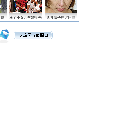
密照
王菲小女儿李嫣曝光
酒井法子痛哭谢罪