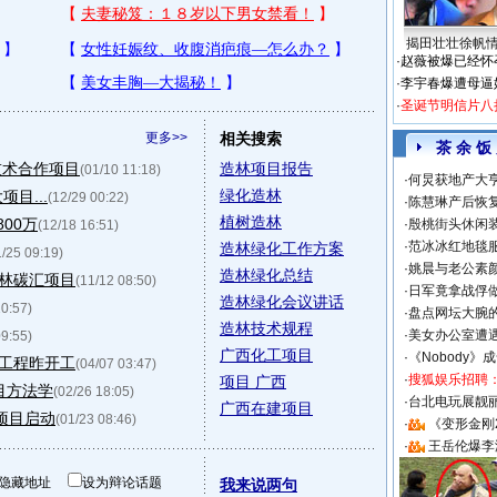
揭田壮壮徐帆
·
赵薇被爆已经怀
·
李宇春爆遭母逼
·
圣诞节明信片八
更多>>
相关搜索
茶 余 饭
技术合作项目
造林项目报告
(01/10 11:18)
·
何炅获地产大亨
绿化造林
目...
(12/29 00:22)
·
陈慧琳产后恢复
植树造林
00万
·
殷桃街头休闲装
(12/18 16:51)
·
范冰冰红地毯
造林绿化工作方案
1/25 09:19)
·
姚晨与老公素
造林绿化总结
林碳汇项目
(11/12 08:50)
·
日军竟拿战俘
造林绿化会议讲话
10:57)
·
盘点网坛大腕
造林技术规程
·
美女办公室遭
09:55)
广西化工项目
·
《Nobody》
工程昨开工
(04/07 03:47)
·
搜狐娱乐招聘
项目 广西
目方法学
(02/26 18:05)
·
台北电玩展靓丽S
广西在建项目
项目启动
(01/23 08:46)
·
《变形金刚
·
王岳伦爆李
隐藏地址
设为辩论话题
我来说两句