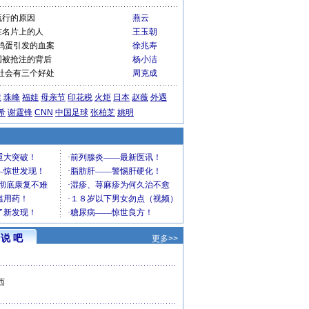
流行的原因
燕云
在名片上的人
王玉朝
鸡蛋引发的血案
徐兆寿
国被抢注的背后
杨小洁
社会有三个好处
周克成
运
珠峰
福娃
母亲节
印花税
火炬
日本
赵薇
外遇
希
谢霆锋
CNN
中国足球
张柏芝
姚明
说 吧
更多>>
西