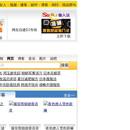
女人
-
视频
-
播客
-
邮件
-
博客
-
BBS
-
我说两句
网友自建DJ专辑
立即下载
版
闻
网页
博客
音乐
图片
说吧
长
邓玉娇失踪
朝鲜军事演习
日本兵赎罪
改温总讲话
夏日减肥秘方
日本瘦脸法
中共卧底结局
慈禧不快乐
侵略中国报告
更多>>
之谜
爆笑熊猫烧香语录
夜色撩人雪色斑斓