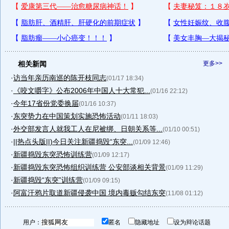
相关新闻
更多>>
·
访当年亲历南巡的陈开枝同志
(01/17 18:34)
·
《咬文嚼字》公布2006年中国人十大常犯...
(01/16 22:12)
·
今年17省份党委换届
(01/16 10:37)
·
东突势力在中国策划实施恐怖活动
(01/11 18:03)
·
外交部发言人就我工人在尼被绑、日朝关系等...
(01/10 00:51)
·
||热点头版||)今日关注新疆捣毁“东突...
(01/09 12:46)
·
新疆捣毁东突恐怖训练营
(01/09 12:17)
·
新疆捣毁东突恐怖组织训练营 公安部谈相关背景
(01/09 11:29)
·
新疆捣毁“东突”训练营
(01/09 09:15)
·
阿富汗鸦片取道新疆侵袭中国 境内毒贩勾结东突
(11/08 01:12)
用户：
匿名
隐藏地址
设为辩论话题