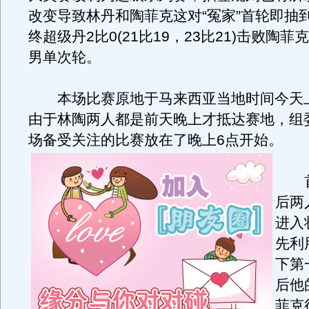
改变导致林丹和陶菲克这对“冤家”首轮即抽
终超级丹2比0(21比19，23比21)击败陶
男单次轮。
本场比赛原地于马来西亚当地时间今天
由于林陶两人都是前天晚上才抵达赛地，组
场备受关注的比赛放在了晚上6点开始。
首
后两
进入
先利
下第
后他
菲克