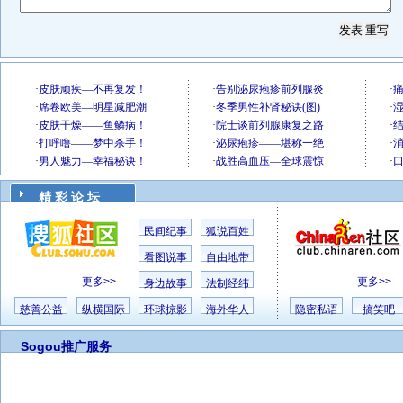
精 彩 论 坛
民间纪事
狐说百姓
看图说事
自由地带
更多>>
更多>>
身边故事
法制经纬
慈善公益
纵横国际
环球掠影
海外华人
隐密私语
搞笑吧
Sogou推广服务