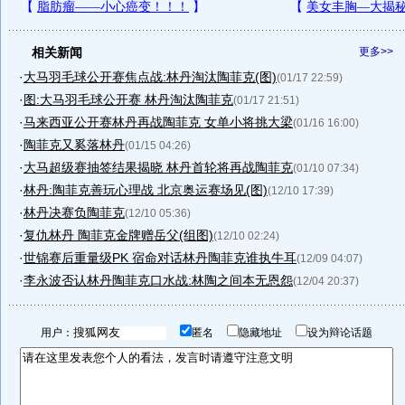
相关新闻
更多>>
·
大马羽毛球公开赛焦点战:林丹淘汰陶菲克(图)
(01/17 22:59)
·
图:大马羽毛球公开赛 林丹淘汰陶菲克
(01/17 21:51)
·
马来西亚公开赛林丹再战陶菲克 女单小将挑大梁
(01/16 16:00)
·
陶菲克又奚落林丹
(01/15 04:26)
·
大马超级赛抽签结果揭晓 林丹首轮将再战陶菲克
(01/10 07:34)
·
林丹:陶菲克善玩心理战 北京奥运赛场见(图)
(12/10 17:39)
·
林丹决赛负陶菲克
(12/10 05:36)
·
复仇林丹 陶菲克金牌赠岳父(组图)
(12/10 02:24)
·
世锦赛后重量级PK 宿命对话林丹陶菲克谁执牛耳
(12/09 04:07)
·
李永波否认林丹陶菲克口水战:林陶之间本无恩怨
(12/04 20:37)
用户：
匿名
隐藏地址
设为辩论话题