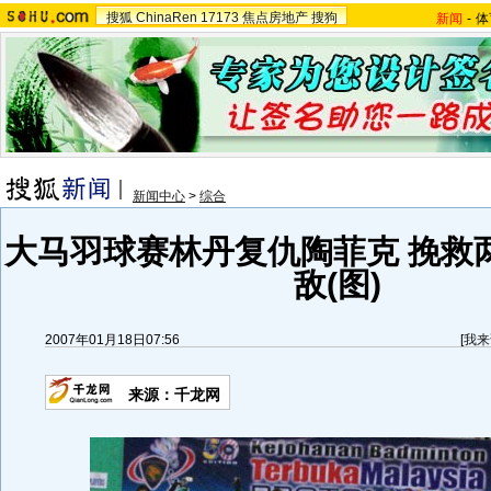
搜狐
ChinaRen
17173
焦点房地产
搜狗
新闻
-
体
新闻中心
>
综合
大马羽球赛林丹复仇陶菲克 挽救
敌(图)
2007年01月18日07:56
[
我来
来源：千龙网