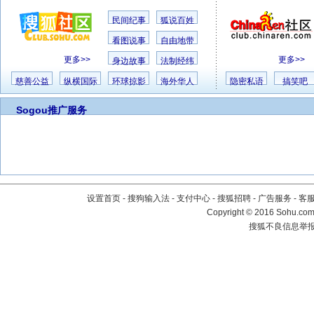
民间纪事
狐说百姓
看图说事
自由地带
更多>>
更多>>
身边故事
法制经纬
慈善公益
纵横国际
环球掠影
海外华人
隐密私语
搞笑吧
Sogou推广服务
设置首页
-
搜狗输入法
-
支付中心
-
搜狐招聘
-
广告服务
-
客
Copyright
©
2016 Sohu.com 
搜狐不良信息举