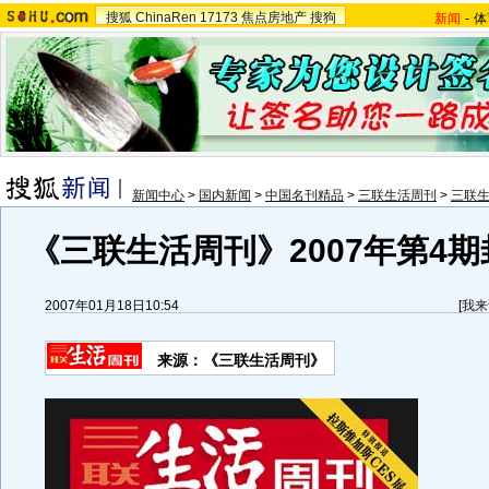
搜狐
ChinaRen
17173
焦点房地产
搜狗
新闻
-
体
新闻中心
>
国内新闻
>
中国名刊精品
>
三联生活周刊
>
三联
《三联生活周刊》2007年第4
2007年01月18日10:54
[
我来
来源：《三联生活周刊》