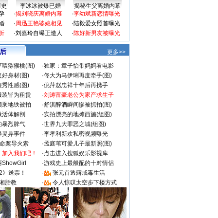
情史
李冰冰被爆已婚
揭秘生父离婚内幕
孕
·
揭刘晓庆离婚内幕
·
李幼斌新恋情曝光
婚
·
周迅王艳婆媳相见
·
陆毅爱女照首曝光
折
·
刘嘉玲自曝正造人
·
陈好新男友被曝光
 后
更多>>
喂猕猴桃(图)
·
独家：章子怡带妈妈看电影
好身材(图)
·
佟大为马伊琍再度牵手(图)
秀性感(图)
·
倪萍赵忠祥十年后再携手
服装皆为租赁
·
刘涛富豪老公为家产求生子
颜乘地铁被拍
·
舒淇醉酒瞬间惨被抓拍(图)
做活体解剖
·
实拍漂亮的地摊西施(组图)
的暴烈脾气
·
世界九大罪恶之城(组图)
遇灵异事件
·
李孝利新欢私密视频曝光
成命案导火索
·
孟庭苇可爱儿子最新照(图)
：加入我们吧！
·
点击进入搜狐娱乐影视库
howGirl
·
游戏史上最般配的十对情侣
2》送票！
·
张元首透露戒毒生活
湘胎教
·
令人惊叹太空步下楼方式