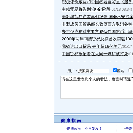
·
积极评价东盟和中国签署自贸区《服务
·
中俄贸易将告别“倒爷”阶段
(01/18 08:34)
·
美对华贸易逆差再创纪录 国会不安提
·
非盟成员国贸易部长敦促西方取消各种
·
去年俄卢布对主要贸易伙伴国货币汇率
·
2006年两岸间接贸易总额首次突破10
·
我省进出口贸易 去年超16亿美元
(01/17
·
中国贸易报记者在大同一煤矿被打死
(0
用户：
匿名
健 康 指 南