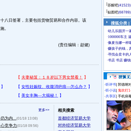
苏醒吧
(41523)
贴图吧
(68789)
十八日签署，主要包括货物贸易和合作内容。该
搜狐分类
|
实施。
(责任编辑：赵健)
·
听评书
|
郭德纲
·
听小说
|
鬼吹灯1
·
共享区
|
手机病
更多>>
相关搜索
为内...
首都经济贸易大学
(01/18 13:08)
对外经济贸易大学
中心竞争力
(01/18 09:56)