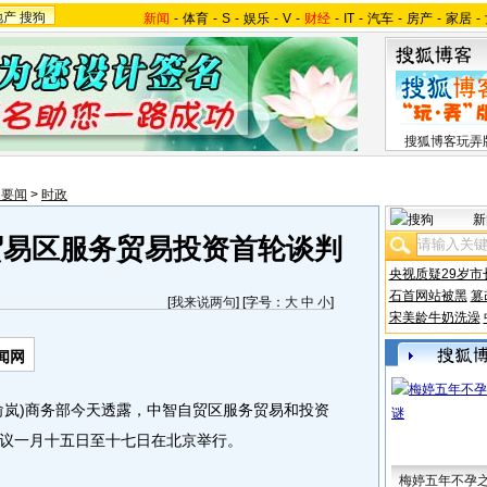
地产
搜狗
新闻
-
体育
-
S
-
娱乐
-
V
-
财经
-
IT
-
汽车
-
房产
-
家居
-
搜狐博客玩弄
内要闻
>
时政
新
贸易区服务贸易投资首轮谈判
央视质疑29岁市
石首网站被黑
篡
[
我来说两句
] [字号：
大
中
小
]
宋美龄牛奶洗澡
闻网
岚)商务部今天透露，中智自贸区服务贸易和投资
议一月十五日至十七日在北京举行。
梅婷五年不孕