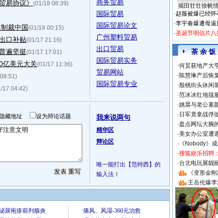
商务贸易
贸易协议》
(01/18 08:39)
揭田壮壮徐帆
国际贸易
·
赵薇被爆已经怀
·
李宇春爆遭母逼
国际贸易论文
案制裁中国
(01/18 00:15)
·
圣诞节明信片八
广州塑料贸易
出口补贴
(01/17 21:16)
出口贸易
普遍坚挺
茶 余 饭
(01/17 17:01)
国际贸易实务
00亿美元大关
(01/17 11:36)
·
何炅获地产大亨
贸易网站
·
陈慧琳产后恢复
 08:51)
国际贸易专业
·
殷桃街头休闲装
1/17 04:42)
·
范冰冰红地毯
·
姚晨与老公素
·
日军竟拿战俘
隐藏地址
设为辩论话题
我来说两句
·
盘点网坛大腕
精华区
·
美女办公室遭
辩论区
·
《Nobody》
·
搜狐娱乐招聘
·
台北电玩展靓丽S
唯一能打出【范特西】的
·
《变形金刚
输入法！
·
王岳伦爆李