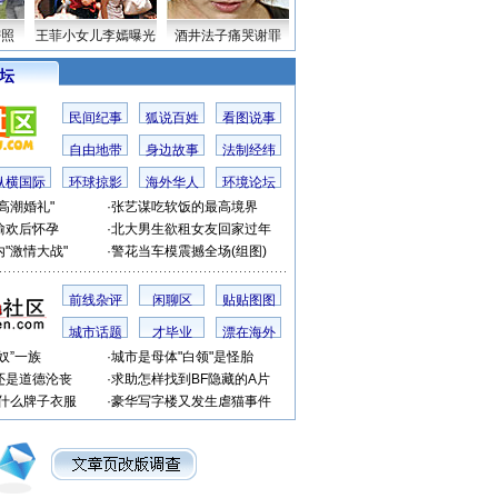
密照
王菲小女儿李嫣曝光
酒井法子痛哭谢罪
 坛
民间纪事
狐说百姓
看图说事
自由地带
身边故事
法制经纬
纵横国际
环球掠影
海外华人
环境论坛
高潮婚礼"
·
张艺谋吃软饭的最高境界
偷欢后怀孕
·
北大男生欲租女友回家过年
"激情大战"
·
警花当车模震撼全场(组图)
前线杂评
闲聊区
贴贴图图
城市话题
才毕业
漂在海外
奴”一族
·
城市是母体"白领"是怪胎
还是道德沦丧
·
求助怎样找到BF隐藏的A片
穿什么牌子衣服
·
豪华写字楼又发生虐猫事件