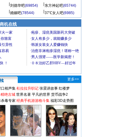
刘德华吧
(69854)
东方神起吧
(65744)
婚姻吧
(78544)
37℃女人吧
(6985)
商机在线
更多>>
对口相声集
杜拉拉升职记
张震讲故事
红楼梦
-精绝古城
世界名著
平凡的世界
货币战争2
毒杀毒专家
经典手机游游格斗集
福彩3D走势图