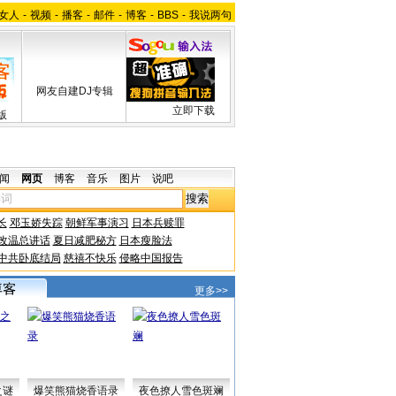
女人
-
视频
-
播客
-
邮件
-
博客
-
BBS
-
我说两句
网友自建DJ专辑
立即下载
版
闻
网页
博客
音乐
图片
说吧
长
邓玉娇失踪
朝鲜军事演习
日本兵赎罪
改温总讲话
夏日减肥秘方
日本瘦脸法
中共卧底结局
慈禧不快乐
侵略中国报告
更多>>
之谜
爆笑熊猫烧香语录
夜色撩人雪色斑斓