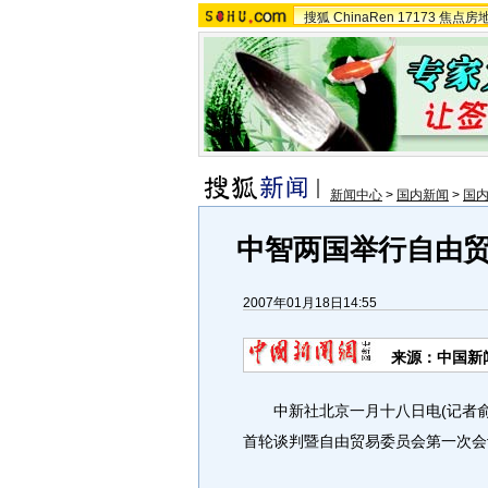
搜狐
ChinaRen
17173
焦点房
新闻中心
>
国内新闻
>
国
中智两国举行自由
2007年01月18日14:55
来源：中国新
中新社北京一月十八日电(记者俞
首轮谈判暨自由贸易委员会第一次会