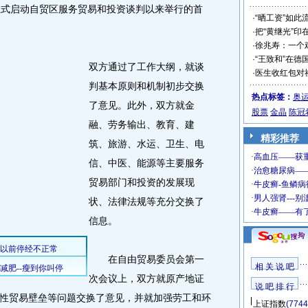
式启动自贸区服务贸易和投资谈判以来举行的首
·
“晒工资”如此
·
把“黄继光”印
·
徐兆寿：一个
·
“王致和”在德
双方通过了工作大纲，就谈
·
医生收红包对
判基本原则和机制初步交换
热点标签：
奥
了意见。此外，双方就金
股票
金晶
陈冠
融、劳务输出、教育、建
精彩推荐
筑、旅游、水运、卫生、电
信、中医、能源等主要服务
贸易部门和投资的发展现
状、法律法规等充分交换了
信息。
在自由贸易委员会第一
相 关 说 吧
次会议上，双方就原产地证
说 吧 排 行
性贸易壁垒等问题交换了意见，并就加强劳工和环
上证指数
(7744