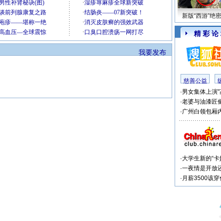
新版“西游”绝
精 彩 论
我要发布
慈善公益
·
男女集体上演"
·
老婆与油漆匠
·
广州白领包厢内
·
大学生新的“卡
·
一夜情是开放
·
月薪3500该