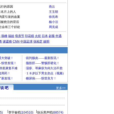
流行的原因
燕云
在名片上的人
王玉朝
鸡蛋引发的血案
徐兆寿
国被抢注的背后
杨小洁
社会有三个好处
周克成
运
珠峰
福娃
母亲节
印花税
火炬
日本
赵薇
外遇
希
谢霆锋
CNN
中国足球
张柏芝
姚明
说 吧
更多>>
5)
李宇春吧
(104510)
快乐男声吧
(68574)