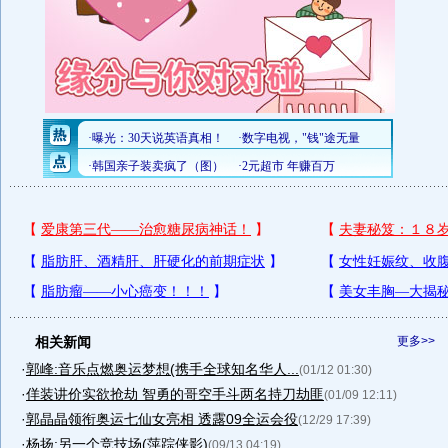
相关新闻
更多>>
·
郭峰:音乐点燃奥运梦想(携手全球知名华人...
(01/12 01:30)
·
佯装讲价实欲抢劫 智勇的哥空手斗两名持刀劫匪
(01/09 12:11)
·
郭晶晶领衔奥运七仙女亮相 透露09全运会役
(12/29 17:39)
·
杨扬:另一个竞技场(萍踪侠影)
(09/13 04:19)