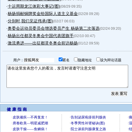
·
十运周期龙江体彩大事记(图)
(08/29 09:35)
·
杨扬捐献铜牌奖金给国际人道主义基金
(02/28 09:28)
·
分别时,我们见证伟承(图)
(02/27 06:03)
·
奥委会运动员委员会增选委员产生 杨扬第二次落选
(02/24 09:20)
·
杨扬出任都灵冬奥会中国代表团旗手
(02/10 00:47)
·
激流勇进——出征都灵冬奥会前访杨扬
(01/12 09:59)
用户：
匿名
隐藏地址
设为辩论话题
健 康 指 南