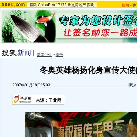
搜狐
ChinaRen
17173
焦点房地产
搜狗
新闻
-
体
新闻中心
>
综合
冬奥英雄杨扬化身宣传大使(
2007年01月18日15:03
[
我来
来源：千龙网