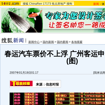
搜狐
ChinaRen
17173
焦点房地产
搜狗
新闻
-
体
新闻中心
>
国内新闻
>
国内要闻
>
各地视窗
春运汽车票价不上浮 广州客运
(图)
2007年01月19日01:17
[
我来说
来源：信息时报