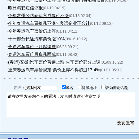
·
今年春运汽车票价不上浮 全省物价部门将加强监督
(01/19 04:58)
·
昨日精彩短信评报
(01/19 04:19)
·
今年常州公路春运六成票价不涨
(01/18 02:34)
·
今年春运汽车票价涨不涨? 客运企业正合计
(01/12 09:12)
·
今年春运汽车票价仍上浮
(01/11 04:12)
·
十一部分长途汽车票价涨10%
(09/16 10:12)
·
长途汽车票价下月起调整
(06/28 09:21)
·
春运汽车票价最多涨两成
(01/11 08:42)
·
(春运)安徽:汽车票价普遍上涨 火车票价部分上调
(01/09 13:22)
·
重庆春运汽车票价规定:票价上浮不得超过17.4%
(01/01 05:31)
用户：
匿名
隐藏地址
设为辩论话题