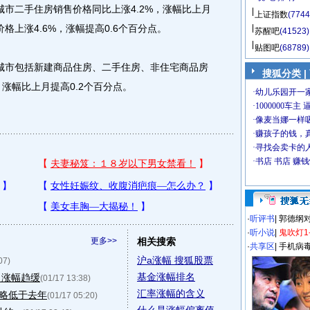
城市二手住房销售价格同比上涨4.2%，涨幅比上月
上证指数
(7744
格上涨4.6%，涨幅提高0.6个百分点。
苏醒吧
(41523)
贴图吧
(68789)
中城市包括新建商品住房、二手住房、非住宅商品房
搜狐分类
|
，涨幅比上月提高0.2个百分点。
·
听评书
|
郭德纲
·
听小说
|
鬼吹灯1
更多>>
相关搜索
·
共享区
|
手机病
沪a涨幅 搜狐股票
07)
基金涨幅排名
 涨幅趋缓
(01/17 13:38)
汇率涨幅的含义
略低于去年
(01/17 05:20)