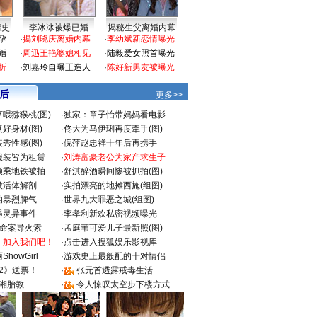
情史
李冰冰被爆已婚
揭秘生父离婚内幕
孕
·
揭刘晓庆离婚内幕
·
李幼斌新恋情曝光
婚
·
周迅王艳婆媳相见
·
陆毅爱女照首曝光
折
·
刘嘉玲自曝正造人
·
陈好新男友被曝光
 后
更多>>
喂猕猴桃(图)
·
独家：章子怡带妈妈看电影
好身材(图)
·
佟大为马伊琍再度牵手(图)
秀性感(图)
·
倪萍赵忠祥十年后再携手
服装皆为租赁
·
刘涛富豪老公为家产求生子
颜乘地铁被拍
·
舒淇醉酒瞬间惨被抓拍(图)
做活体解剖
·
实拍漂亮的地摊西施(组图)
的暴烈脾气
·
世界九大罪恶之城(组图)
遇灵异事件
·
李孝利新欢私密视频曝光
成命案导火索
·
孟庭苇可爱儿子最新照(图)
：加入我们吧！
·
点击进入搜狐娱乐影视库
howGirl
·
游戏史上最般配的十对情侣
2》送票！
·
张元首透露戒毒生活
湘胎教
·
令人惊叹太空步下楼方式