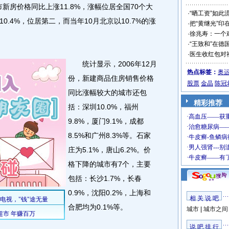
新房价格同比上涨11.8%，涨幅位居全国70个大
·
“晒工资”如此
.4%，位居第二，而当年10月北京以10.7%的涨
·
把“黄继光”印
·
徐兆寿：一个
·
“王致和”在德
·
医生收红包对
统计显示，2006年12月
热点标签：
奥
份，新建商品住房销售价格
股票
金晶
陈冠
同比涨幅较大的城市还包
精彩推荐
括：深圳10.0%，福州
9.8%，厦门9.1%，成都
8.5%和广州8.3%等。石家
庄为5.1%，唐山6.2%。价
格下降的城市有7个，主要
包括：长沙1.7%，长春
0.9%，沈阳0.2%，上海和
相 关 说 吧
合肥均为0.1%等。
城市
|
城市之间
说 吧 排 行