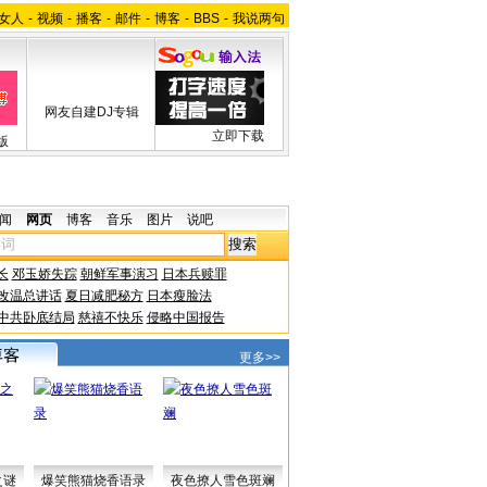
女人
-
视频
-
播客
-
邮件
-
博客
-
BBS
-
我说两句
网友自建DJ专辑
立即下载
版
闻
网页
博客
音乐
图片
说吧
长
邓玉娇失踪
朝鲜军事演习
日本兵赎罪
改温总讲话
夏日减肥秘方
日本瘦脸法
中共卧底结局
慈禧不快乐
侵略中国报告
更多>>
之谜
爆笑熊猫烧香语录
夜色撩人雪色斑斓