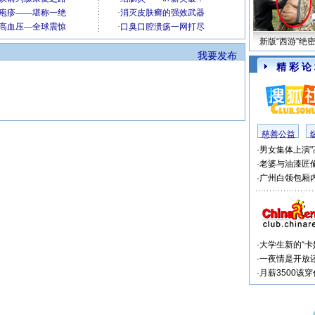
新版“西游”绝
我要发布
精 彩 论
慈善公益
·
男女集体上演"
·
老婆与油漆匠
·
广州白领包厢内
·
大学生新的“卡
·
一夜情是开放
·
月薪3500该