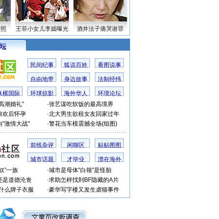
密照
王菲小女儿李嫣曝光
酒井法子痛哭谢罪
 坛
民间纪事
狐说百姓
看图说事
自由地带
身边故事
法制经纬
纵横国际
环球掠影
海外华人
环境论坛
高潮婚礼"
·
张艺谋吃软饭的最高境界
偷欢后怀孕
·
北大男生欲租女友回家过年
"激情大战"
·
警花当车模震撼全场(组图)
前线杂评
闲聊区
贴贴图图
城市话题
才毕业
漂在海外
奴”一族
·
城市是母体"白领"是怪胎
还是道德沦丧
·
求助怎样找到BF隐藏的A片
穿什么牌子衣服
·
豪华写字楼又发生虐猫事件