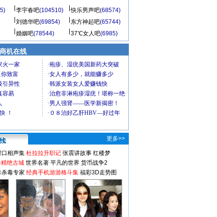
5)
李宇春吧
(104510)
快乐男声吧
(68574)
刘德华吧
(69854)
东方神起吧
(65744)
婚姻吧
(78544)
37℃女人吧
(6985)
商机在线
更多>>
对口相声集
杜拉拉升职记
张震讲故事
红楼梦
-精绝古城
世界名著
平凡的世界
货币战争2
毒杀毒专家
经典手机游游格斗集
福彩3D走势图