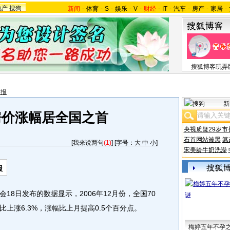
地产
搜狗
新闻
-
体育
-
S
-
娱乐
-
V
-
财经
-
IT
-
汽车
-
房产
-
家居
-
搜狐博客玩弄
市报
新
房价涨幅居全国之首
央视质疑29岁市
石首网站被黑
篡
[
我来说两句
(1)
] [字号：
大
中
小
]
宋美龄牛奶洗澡
报
日发布的数据显示，2006年12月份，全国70
上涨6.3%，涨幅比上月提高0.5个百分点。
梅婷五年不孕