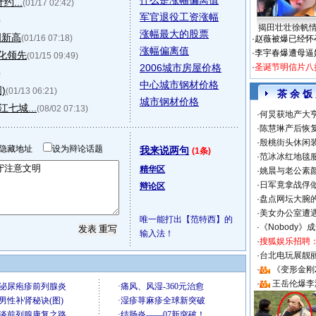
什么是涨幅偏离值
...
(01/17 02:42)
军官退役工资涨幅
)
揭田壮壮徐帆
涨幅最大的股票
创新高
(01/16 07:18)
·
赵薇被爆已经怀
涨幅偏离值
·
李宇春爆遭母逼
石化领先
(01/15 09:49)
2006城市房屋价格
·
圣诞节明信片八
)
中心城市钢材价格
)
(01/13 06:21)
茶 余 饭
城市钢材价格
七城...
(08/02 07:13)
·
何炅获地产大亨
·
陈慧琳产后恢复
·
殷桃街头休闲装
隐藏地址
设为辩论话题
我来说两句
(1条)
·
范冰冰红地毯
精华区
·
姚晨与老公素
·
日军竟拿战俘
辩论区
·
盘点网坛大腕
·
美女办公室遭
唯一能打出【范特西】的
·
《Nobody》
输入法！
·
搜狐娱乐招聘
·
台北电玩展靓丽S
·
《变形金刚
·
王岳伦爆李