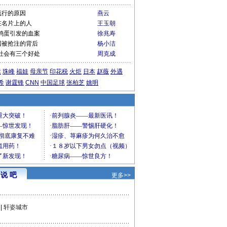
流行的原因
燕云
在名片上的人
王玉朝
鸡蛋引发的血案
徐兆寿
国被抢注的背后
杨小洁
社会有三个好处
周克成
运
珠峰
福娃
母亲节
印花税
火炬
日本
赵薇
外遇
希
谢霆锋
CNN
中国足球
张柏芝
姚明
说 吧
更多>>
|
轩姿城市