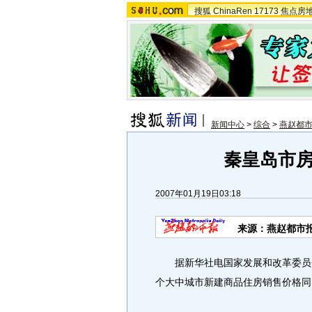
搜狐
ChinaRen
17173
焦点房
新闻中心
>
综合
>
燕赵都
秦皇岛市
2007年01月19日03:18
来源：燕赵都市
据新华社电国家发展和改革委员会18
个大中城市新建商品住房销售价格同比