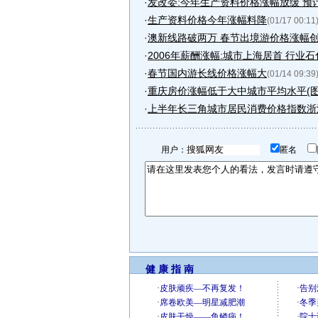
·
发改委:今年生产资料价格涨幅放缓 预计约
·
生产资料价格今年涨幅料降
(01/17 00:11
·
澳新线路破两万 春节出境游价格涨幅
·
2006年薪酬涨幅:城市上海居首 行业
·
春节国内游长线价格涨幅大
(01/14 09:39
·
重庆房价涨幅低于大中城市平均水平(图
·
上半年长三角城市居民消费价格指数浙江
用户：
匿名
健 康 指 南