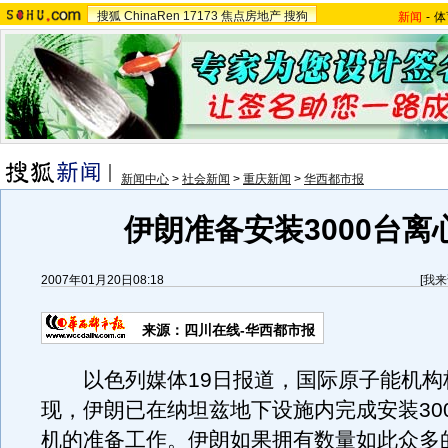
搜狐
ChinaRen
17173
焦点房地产
搜狗
新闻
-
体
新闻中心
>
社会新闻
>
重庆新闻
>
华西都市报
伊朗准备安装3000台离
2007年01月20日08:18
[
我来
来源：四川在线-华西都市报
以色列媒体19日报道，国际原子能机构
现，伊朗已在纳坦兹地下设施内完成安装30
机的准备工作。伊朗如果拥有数量如此众多