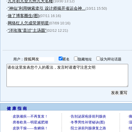
·
九月初九登九州九大名楼
(10/30 13:12)
·
“神仙”利用钢索牵引 设计师揭开省运会神...
(10/11 15:50)
·
做了博客圈生(图)
(07/11 16:16)
·
网络红人怎成荧屏明星
(07/09 10:16)
·
“洋玫瑰”盖过“土汤圆”
(02/12 12:21)
用户：
匿名
隐藏地址
设为辩论话题
健 康 指 南