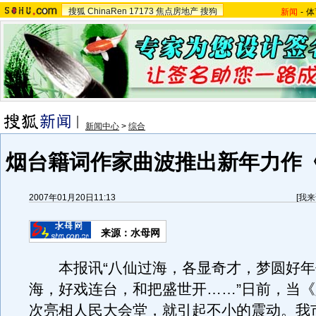
搜狐
ChinaRen
17173
焦点房地产
搜狗
新闻
-
体
新闻中心
>
综合
烟台籍词作家曲波推出新年力作
2007年01月20日11:13
[
我来
来源：水母网
本报讯“八仙过海，各显奇才，梦圆好年
海，好戏连台，和把盛世开……”日前，当
次亮相人民大会堂，就引起不小的震动。我