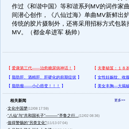
作过《和谐中国》等和谐系列MV的词作家
间潜心创作，《八仙过海》单曲MV新鲜出
传统的胶片摄制外，还将采用招标方式包装
MV。（都金牟进军 杨帅）
相关新闻
更多>>
·
文化中国梦
(12/08 17:59)
·
“八仙”与“共和国长子”———“齐鲁之行...
(12/02 08:36)
·
值得警惕的“另类文化”
(11/13 07:04)