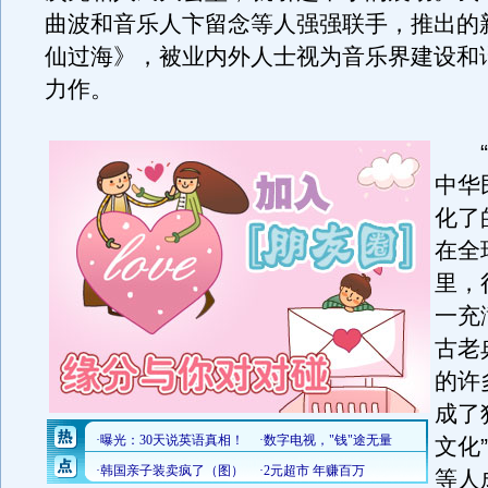
曲波和音乐人卞留念等人强强联手，推出的
仙过海》，被业内外人士视为音乐界建设和
力作。
“八
中华
化了
在全
里，
一充
古老
的许
成了
文化
等人