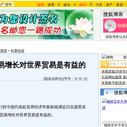
地产
搜狗
新闻
-
体育
-
S
-
娱乐
-
V
-
财经
-
IT
-
汽车
-
房产
-
家居
-
搜狐博客玩弄
际要闻
>
时事快报
新
易增长对世界贸易是有益的
央视质疑29岁市
石首网站被黑
篡
[
我来说两句
] [字号：
大
中
小
]
宋美龄牛奶洗澡
行驻中国代表处首席经济学家郝福满近日在接受采
贸易增长对世界贸易是有益的。
梅婷五年不孕