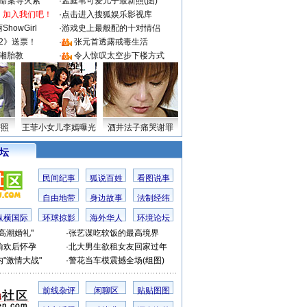
成命案导火索
·
孟庭苇可爱儿子最新照(图)
：加入我们吧！
·
点击进入搜狐娱乐影视库
howGirl
·
游戏史上最般配的十对情侣
2》送票！
·
张元首透露戒毒生活
湘胎教
·
令人惊叹太空步下楼方式
密照
王菲小女儿李嫣曝光
酒井法子痛哭谢罪
 坛
民间纪事
狐说百姓
看图说事
自由地带
身边故事
法制经纬
纵横国际
环球掠影
海外华人
环境论坛
高潮婚礼"
·
张艺谋吃软饭的最高境界
偷欢后怀孕
·
北大男生欲租女友回家过年
"激情大战"
·
警花当车模震撼全场(组图)
前线杂评
闲聊区
贴贴图图