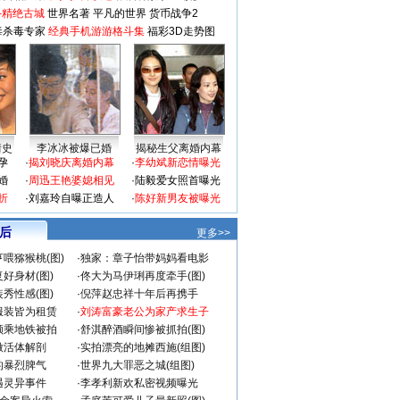
-精绝古城
世界名著
平凡的世界
货币战争2
毒杀毒专家
经典手机游游格斗集
福彩3D走势图
情史
李冰冰被爆已婚
揭秘生父离婚内幕
孕
·
揭刘晓庆离婚内幕
·
李幼斌新恋情曝光
婚
·
周迅王艳婆媳相见
·
陆毅爱女照首曝光
折
·
刘嘉玲自曝正造人
·
陈好新男友被曝光
 后
更多>>
喂猕猴桃(图)
·
独家：章子怡带妈妈看电影
好身材(图)
·
佟大为马伊琍再度牵手(图)
秀性感(图)
·
倪萍赵忠祥十年后再携手
服装皆为租赁
·
刘涛富豪老公为家产求生子
颜乘地铁被拍
·
舒淇醉酒瞬间惨被抓拍(图)
做活体解剖
·
实拍漂亮的地摊西施(组图)
的暴烈脾气
·
世界九大罪恶之城(组图)
遇灵异事件
·
李孝利新欢私密视频曝光