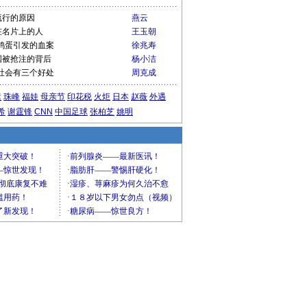
流行的原因
燕云
在名片上的人
王玉朝
鸡蛋引发的血案
徐兆寿
国被抢注的背后
杨小洁
社会有三个好处
周克成
运
珠峰
福娃
母亲节
印花税
火炬
日本
赵薇
外遇
希
谢霆锋
CNN
中国足球
张柏芝
姚明