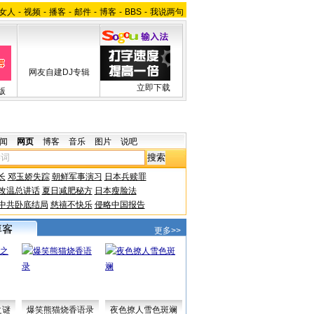
女人
-
视频
-
播客
-
邮件
-
博客
-
BBS
-
我说两句
网友自建DJ专辑
立即下载
版
闻
网页
博客
音乐
图片
说吧
长
邓玉娇失踪
朝鲜军事演习
日本兵赎罪
改温总讲话
夏日减肥秘方
日本瘦脸法
中共卧底结局
慈禧不快乐
侵略中国报告
更多>>
之谜
爆笑熊猫烧香语录
夜色撩人雪色斑斓