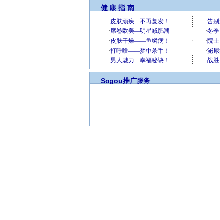
健 康 指 南
Sogou推广服务