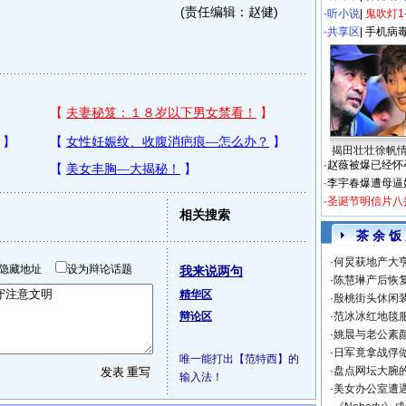
(责任编辑：赵健)
·
听小说
|
鬼吹灯1
·
共享区
|
手机病
揭田壮壮徐帆
·
赵薇被爆已经怀
·
李宇春爆遭母逼
·
圣诞节明信片八
相关搜索
茶 余 饭
·
何炅获地产大亨
隐藏地址
设为辩论话题
我来说两句
·
陈慧琳产后恢复
精华区
·
殷桃街头休闲装
辩论区
·
范冰冰红地毯
·
姚晨与老公素
·
日军竟拿战俘
唯一能打出【范特西】的
·
盘点网坛大腕
输入法！
·
美女办公室遭