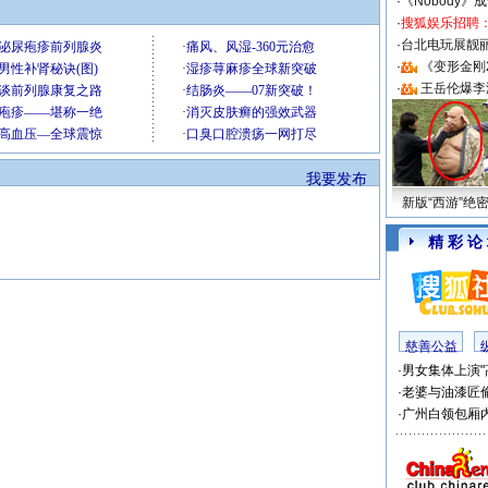
·
《Nobody》
·
搜狐娱乐招聘
·
台北电玩展靓丽S
·
《变形金刚
·
王岳伦爆李
我要发布
新版“西游”绝
精 彩 论
慈善公益
·
男女集体上演"
·
老婆与油漆匠
·
广州白领包厢内