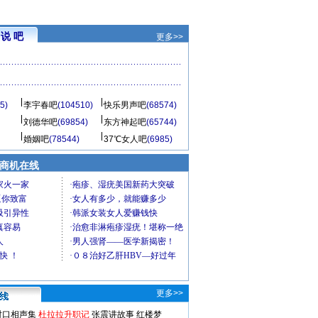
说 吧
更多>>
5)
李宇春吧
(104510)
快乐男声吧
(68574)
刘德华吧
(69854)
东方神起吧
(65744)
婚姻吧
(78544)
37℃女人吧
(6985)
商机在线
更多>>
对口相声集
杜拉拉升职记
张震讲故事
红楼梦