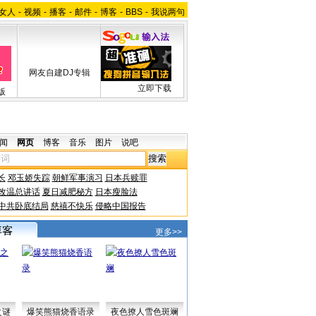
女人
-
视频
-
播客
-
邮件
-
博客
-
BBS
-
我说两句
网友自建DJ专辑
立即下载
版
闻
网页
博客
音乐
图片
说吧
长
邓玉娇失踪
朝鲜军事演习
日本兵赎罪
改温总讲话
夏日减肥秘方
日本瘦脸法
中共卧底结局
慈禧不快乐
侵略中国报告
更多>>
之谜
爆笑熊猫烧香语录
夜色撩人雪色斑斓