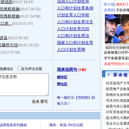
流动人口计划生育
是错误的
(01/17 16:47)
·
听小说
|
鬼吹灯1
人口和计划生育条例
民维权措施
(01/17 05:15)
·
共享区
|
手机病
计划生育人口学校
民维权措施
(01/17 04:58)
人口和计划生育论文
老...
(01/15 01:47)
人口计划生育总结
人口和计划生育法
进县
(01/12 05:16)
国家人口和计划生育
口爆炸引信
(01/11 16:22)
揭田壮壮徐帆
人口计划生育网
(12/17 07:26)
·
赵薇被爆已经怀
·
李宇春爆遭母逼
·
圣诞节明信片八
隐藏地址
设为辩论话题
我来说两句
(1条)
茶 余 饭
精华区
·
何炅获地产大亨
辩论区
·
陈慧琳产后恢复
·
殷桃街头休闲装
唯一能打出【范特西】的
·
范冰冰红地毯
输入法！
·
姚晨与老公素
·
日军竟拿战俘
·
盘点网坛大腕
·
美女办公室遭