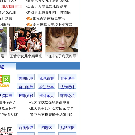
成命案导火索
·
孟庭苇可爱儿子最新照(图)
：加入我们吧！
·
点击进入搜狐娱乐影视库
howGirl
·
游戏史上最般配的十对情侣
2》送票！
·
张元首透露戒毒生活
湘胎教
·
令人惊叹太空步下楼方式
密照
王菲小女儿李嫣曝光
酒井法子痛哭谢罪
 坛
民间纪事
狐说百姓
看图说事
自由地带
身边故事
法制经纬
纵横国际
环球掠影
海外华人
环境论坛
高潮婚礼"
·
张艺谋吃软饭的最高境界
偷欢后怀孕
·
北大男生欲租女友回家过年
"激情大战"
·
警花当车模震撼全场(组图)
前线杂评
闲聊区
贴贴图图