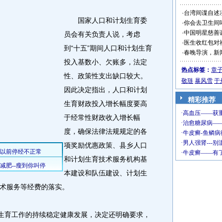
·
台湾间谍自述
国家人口和计划生育委
·
你会去卫生间
·
中国明星慈善
员会有关负责人说，考虑
·
医生收红包对
到“十五”期间人口和计划生育
·
春晚导演，新
投入基数小、欠账多，法定
热点标签：
章
性、政策性支出缺口较大。
敬琏
暴风雪
于
因此决定指出，人口和计划
精彩推荐
生育财政投入增长幅度要高
于经常性财政收入增长幅
度，确保法律法规规定的各
项奖励优惠政策、县乡人口
和计划生育技术服务机构基
本建设和队伍建设、计划生
术服务等经费的落实。
生育工作的持续稳定健康发展，决定还明确要求，