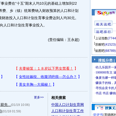
事业费在“十五”期末人均10元的基础上增加到22
抚养费、乡（镇）统筹费纳入财政预算的人口和计划
级财政投入人口和计划生育事业费达到人均30元。
相 关 说 吧
向人口和计划生育事业投入。
说 吧 排 行
上证指数
(7744
(责任编辑：王永超)
苏醒吧
(41523)
贴图吧
(68789)
搜狐分类
|
更多>>
相关搜索
先...
中国人口计划生育网
(01/19 10:06)
人口和计划生育工作
)
(01/18 01:59)
·
听评书
|
郭德纲