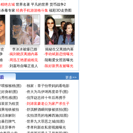
-精绝古城
世界名著
平凡的世界
货币战争2
毒杀毒专家
经典手机游游格斗集
福彩3D走势图
情史
李冰冰被爆已婚
揭秘生父离婚内幕
孕
·
揭刘晓庆离婚内幕
·
李幼斌新恋情曝光
婚
·
周迅王艳婆媳相见
·
陆毅爱女照首曝光
折
·
刘嘉玲自曝正造人
·
陈好新男友被曝光
 后
更多>>
喂猕猴桃(图)
·
独家：章子怡带妈妈看电影
好身材(图)
·
佟大为马伊琍再度牵手(图)
秀性感(图)
·
倪萍赵忠祥十年后再携手
服装皆为租赁
·
刘涛富豪老公为家产求生子
颜乘地铁被拍
·
舒淇醉酒瞬间惨被抓拍(图)
做活体解剖
·
实拍漂亮的地摊西施(组图)
的暴烈脾气
·
世界九大罪恶之城(组图)
遇灵异事件
·
李孝利新欢私密视频曝光