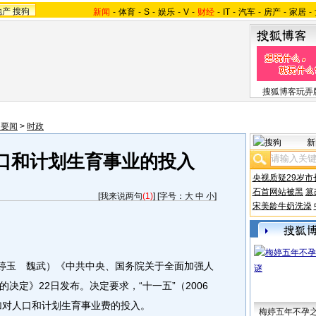
地产
搜狗
新闻
-
体育
-
S
-
娱乐
-
V
-
财经
-
IT
-
汽车
-
房产
-
家居
-
搜狐博客玩弄
内要闻
>
时政
新
口和计划生育事业的投入
央视质疑29岁市
石首网站被黑
篡
[
我来说两句
(1)
] [字号：
大
中
小
]
宋美龄牛奶洗澡
婷玉 魏武）《中共中央、国务院关于全面加强人
决定》22日发布。决定要求，“十一五”（2006
增加对人口和计划生育事业费的投入。
梅婷五年不孕