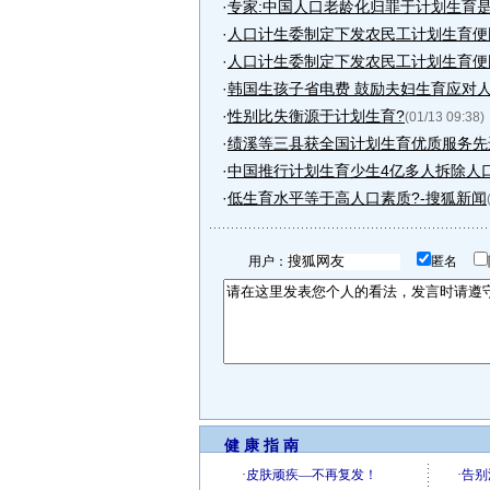
·
专家:中国人口老龄化归罪于计划生育
·
人口计生委制定下发农民工计划生育便
·
人口计生委制定下发农民工计划生育便
·
韩国生孩子省电费 鼓励夫妇生育应对人口
·
性别比失衡源于计划生育?
(01/13 09:38)
·
绩溪等三县获全国计划生育优质服务先
·
中国推行计划生育少生4亿多人拆除人
·
低生育水平等于高人口素质?-搜狐新闻
用户：
匿名
健 康 指 南