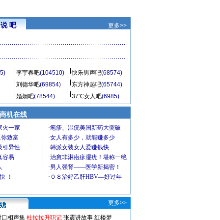
说 吧
更多>>
5)
李宇春吧
(104510)
快乐男声吧
(68574)
刘德华吧
(69854)
东方神起吧
(65744)
婚姻吧
(78544)
37℃女人吧
(6985)
商机在线
更多>>
对口相声集
杜拉拉升职记
张震讲故事
红楼梦