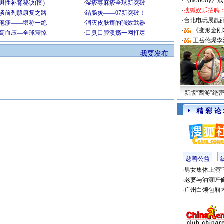
·
《Nobody》
·
搜狐娱乐招聘
·
台北电玩展靓丽S
·
《变形金刚
·
王岳伦爆李
我要发布
新版“西游”绝
精 彩 论
慈善公益
·
男女集体上演"
·
老婆与油漆匠
·
广州白领包厢内