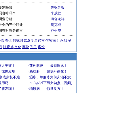
凄凉晚景
先驱导报
喝咖啡吗？
李成仁
调查分析
海合龙祥
社会的三个好处
周克成
闻有时就是传言
齐树华
子怡
春运
郭德纲
315
明星代言
何智丽
叶永烈
吴
丹
陈晓旭
文化
票价
孔子
房价