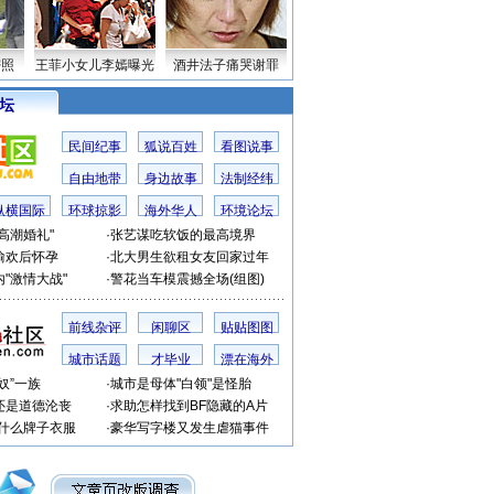
密照
王菲小女儿李嫣曝光
酒井法子痛哭谢罪
 坛
民间纪事
狐说百姓
看图说事
自由地带
身边故事
法制经纬
纵横国际
环球掠影
海外华人
环境论坛
高潮婚礼"
·
张艺谋吃软饭的最高境界
偷欢后怀孕
·
北大男生欲租女友回家过年
"激情大战"
·
警花当车模震撼全场(组图)
前线杂评
闲聊区
贴贴图图
城市话题
才毕业
漂在海外
奴”一族
·
城市是母体"白领"是怪胎
还是道德沦丧
·
求助怎样找到BF隐藏的A片
穿什么牌子衣服
·
豪华写字楼又发生虐猫事件