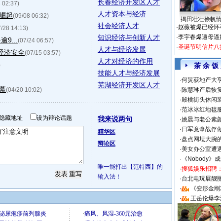
长春经济开发区人才
 02:37)
人才资本与经济
崛起
(09/08 06:32)
揭田壮壮徐帆
社会经济人才
·
赵薇被爆已经怀
7/28 14:13)
知识经济与创新人才
·
李宇春爆遭母逼
...
(07/24 06:57)
·
圣诞节明信片八
人才与经济发展
经济安全
(07/15 03:57)
人才对经济的作用
)
茶 余 饭
技能人才与经济发展
·
何炅获地产大亨
芜湖经济开发区人才
幕
(04/20 10:02)
·
陈慧琳产后恢复
·
殷桃街头休闲装
·
范冰冰红地毯
隐藏地址
设为辩论话题
我来说两句
·
姚晨与老公素
·
日军竟拿战俘
精华区
·
盘点网坛大腕
辩论区
·
美女办公室遭
·
《Nobody》
唯一能打出【范特西】的
·
搜狐娱乐招聘
输入法！
·
台北电玩展靓丽S
·
《变形金刚
·
王岳伦爆李