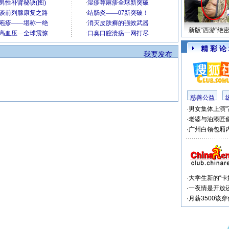
新版“西游”绝
精 彩 论
我要发布
慈善公益
·
男女集体上演"
·
老婆与油漆匠
·
广州白领包厢内
·
大学生新的“卡
·
一夜情是开放
·
月薪3500该