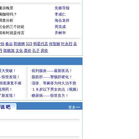
凄凉晚景
先驱导报
喝咖啡吗？
李成仁
调查分析
海合龙祥
社会的三个好处
周克成
闻有时就是传言
齐树华
子怡
春运
郭德纲
315
明星代言
何智丽
叶永烈
吴
丹
陈晓旭
文化
票价
孔子
房价
说 吧
更多>>