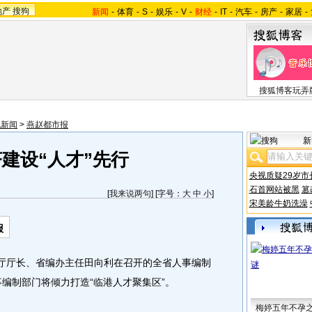
地产
搜狗
新闻
-
体育
-
S
-
娱乐
-
V
-
财经
-
IT
-
汽车
-
房产
-
家居
-
搜狐博客玩弄
北新闻
>
燕赵都市报
新
建设“人才”先行
央视质疑29岁市
石首网站被黑
篡
[
我来说两句
] [字号：
大
中
小
]
宋美龄牛奶洗澡
报
厅厅长、省编办主任田向利在召开的全省人事编制
事编制部门将倾力打造“临港人才聚集区”。
梅婷五年不孕