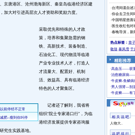
京唐港区、沧州渤海新区、秦皇岛临港经济区建
·
台湾间谍自述
，加大对引进高层次人才资助和奖励力度。
·
你会去卫生间
·
中国明星慈善
·
医生收红包对
采取优先和特殊的人才政
·
春晚导演，新
策，培养和集聚急需的钢
热点标签：
章
铁、高新技术、装备制造、
敬琏
暴风雪
于
石油化工、现代物流等临港
精彩推荐
产业专业技术人才，打造人
才流量大、配置好、机制
活、效益高、具有临港经济
特色的人才聚集区。
记者还了解到，我省将
组织“院士专家港口行”，为临
相 关 说 吧
港经济发展提供专家咨询服
人物大..
研究生实践基地。
说 吧 排 行