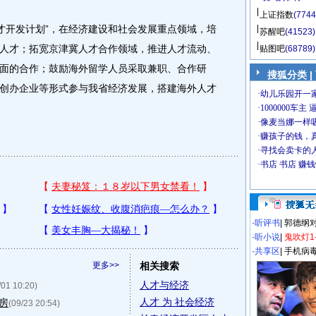
上证指数
(7744
才开发计划”，在经济建设和社会发展重点领域，培
苏醒吧
(41523)
人才；拓宽京津冀人才合作领域，推进人才流动、
贴图吧
(68789)
面的合作；鼓励海外留学人员采取兼职、合作研
搜狐分类
|
创办企业等形式参与我省经济发展，搭建海外人才
·
听评书
|
郭德纲
·
听小说
|
鬼吹灯1
·
共享区
|
手机病
更多>>
相关搜索
人才与经济
/01 10:20)
人才 为 社会经济
房
(09/23 20:54)