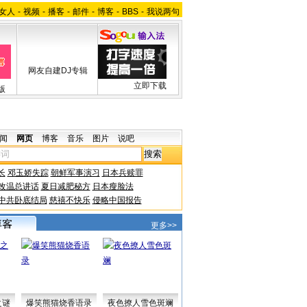
女人
-
视频
-
播客
-
邮件
-
博客
-
BBS
-
我说两句
网友自建DJ专辑
立即下载
版
闻
网页
博客
音乐
图片
说吧
长
邓玉娇失踪
朝鲜军事演习
日本兵赎罪
改温总讲话
夏日减肥秘方
日本瘦脸法
中共卧底结局
慈禧不快乐
侵略中国报告
更多>>
之谜
爆笑熊猫烧香语录
夜色撩人雪色斑斓