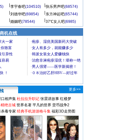
5)
李宇春吧
(104510)
快乐男声吧
(68574)
刘德华吧
(69854)
东方神起吧
(65744)
婚姻吧
(78544)
37℃女人吧
(6985)
商机在线
更多>>
对口相声集
杜拉拉升职记
张震讲故事
红楼梦
-精绝古城
世界名著
平凡的世界
货币战争2
毒杀毒专家
经典手机游游格斗集
福彩3D走势图