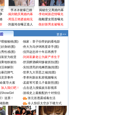
情史
李冰冰被爆已婚
揭秘生父离婚内幕
孕
·
揭刘晓庆离婚内幕
·
李幼斌新恋情曝光
婚
·
周迅王艳婆媳相见
·
陆毅爱女照首曝光
折
·
刘嘉玲自曝正造人
·
陈好新男友被曝光
 后
更多>>
喂猕猴桃(图)
·
独家：章子怡带妈妈看电影
好身材(图)
·
佟大为马伊琍再度牵手(图)
秀性感(图)
·
倪萍赵忠祥十年后再携手
服装皆为租赁
·
刘涛富豪老公为家产求生子
颜乘地铁被拍
·
舒淇醉酒瞬间惨被抓拍(图)
做活体解剖
·
实拍漂亮的地摊西施(组图)
的暴烈脾气
·
世界九大罪恶之城(组图)
遇灵异事件
·
李孝利新欢私密视频曝光
成命案导火索
·
孟庭苇可爱儿子最新照(图)
：加入我们吧！
·
点击进入搜狐娱乐影视库
howGirl
·
游戏史上最般配的十对情侣
2》送票！
·
张元首透露戒毒生活
湘胎教
·
令人惊叹太空步下楼方式