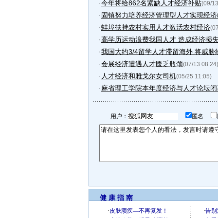
·
今年将给862名紧缺人才经济补贴
(09/13
·
固镇努力培养经济管理型人才实现经济
·
蚌埠扶持农村实用人才激活农村经济
(0
·
高学历运动浪费我国人才 造成经济损失逾9
·
我国大约3/4留学人才滞留海外 将威胁
·
会展经济遭遇人才匮乏瓶颈
(07/13 08:24
·
人才经济和雅戈尔女司机
(05/25 11:05)
·
麻省理工学院本年度经济与人才论坛闭
用户：
匿名
健 康 指 南