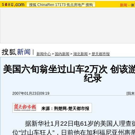
搜狐
ChinaRen
17173
焦点房地产
搜狗
新闻
-
体
新闻中心
>
国内新闻
>
湖北新闻
>
楚天都市报
美国六旬翁坐过山车2万次 创该
纪录
2007年01月23日09:19
[
我来
来源：荆楚网-楚天都市报
据新华社1月22日电61岁的美国人理查德
位“过山车狂人”，日前他在加利福尼亚州惠