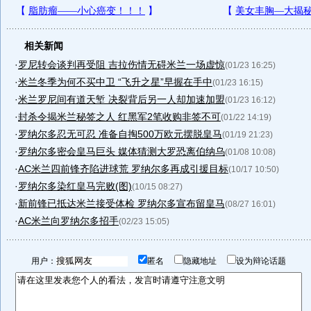
相关新闻
·
罗尼转会谈判再受阻 吉拉伤情无碍米兰一场虚惊
(01/23 16:25)
·
米兰冬季为何不买中卫 “飞升之星”早握在手中
(01/23 16:15)
·
米兰罗尼间有道天堑 决裂背后另一人却加速加盟
(01/23 16:12)
·
封杀令揭米兰秘签之人 红黑军2笔收购非签不可
(01/22 14:19)
·
罗纳尔多忍无可忍 准备自掏500万欧元摆脱皇马
(01/19 21:23)
·
罗纳尔多密会皇马巨头 媒体猜测大罗恐离伯纳乌
(01/08 10:08)
·
AC米兰四前锋齐陷进球荒 罗纳尔多再成引援目标
(10/17 10:50)
·
罗纳尔多染红皇马完败(图)
(10/15 08:27)
·
新前锋已抵达米兰接受体检 罗纳尔多宣布留皇马
(08/27 16:01)
·
AC米兰向罗纳尔多招手
(02/23 15:05)
用户：
匿名
隐藏地址
设为辩论话题