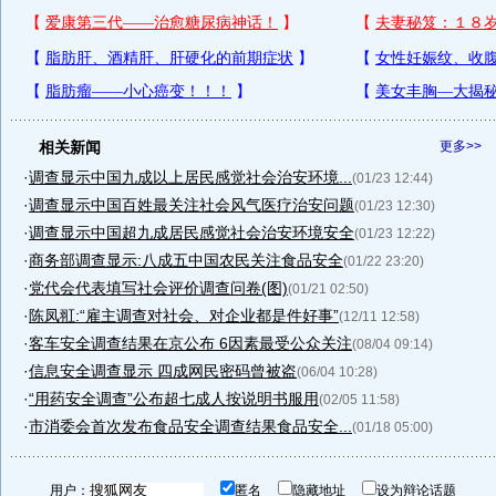
相关新闻
更多>>
·
调查显示中国九成以上居民感觉社会治安环境...
(01/23 12:44)
·
调查显示中国百姓最关注社会风气医疗治安问题
(01/23 12:30)
·
调查显示中国超九成居民感觉社会治安环境安全
(01/23 12:22)
·
商务部调查显示:八成五中国农民关注食品安全
(01/22 23:20)
·
党代会代表填写社会评价调查问卷(图)
(01/21 02:50)
·
陈凤羾:“雇主调查对社会、对企业都是件好事”
(12/11 12:58)
·
客车安全调查结果在京公布 6因素最受公众关注
(08/04 09:14)
·
信息安全调查显示 四成网民密码曾被盗
(06/04 10:28)
·
“用药安全调查”公布超七成人按说明书服用
(02/05 11:58)
·
市消委会首次发布食品安全调查结果食品安全...
(01/18 05:00)
用户：
匿名
隐藏地址
设为辩论话题