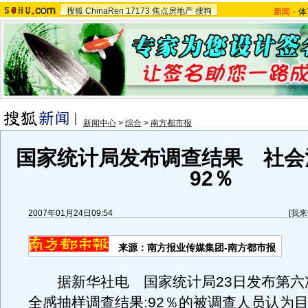
搜狐
ChinaRen
17173
焦点房地产
搜狗
新闻
-
体
新闻中心
>
综合
>
南方都市报
国家统计局发布调查结果 社会
92％
2007年01月24日09:54
[
我来
来源：南方报业传媒集团-南方都市报
据新华社电 国家统计局23日发布第六
全感抽样调查结果:92％的被调查人员认为