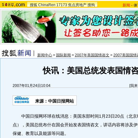
搜狐
ChinaRen
17173
焦点房地产
搜狗
新闻
-
体
新闻中心
>
国际新闻
>
2007年美国国情咨文
>
2007美国国
快讯：美国总统发表国情
2007年01月24日10:04
[
我来
来源：中国日报网站
中国日报网环球在线消息：美国东部时间1月23日20点（北京时
点），美国总统布什在国会开始发表国情咨文，讲话内容将涉及伊
保健、教育以及能源等问题。