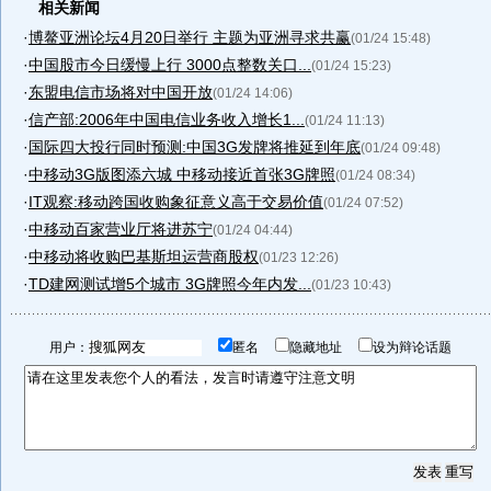
相关新闻
·
博鳌亚洲论坛4月20日举行 主题为亚洲寻求共赢
(01/24 15:48)
·
中国股市今日缓慢上行 3000点整数关口...
(01/24 15:23)
·
东盟电信市场将对中国开放
(01/24 14:06)
·
信产部:2006年中国电信业务收入增长1...
(01/24 11:13)
·
国际四大投行同时预测:中国3G发牌将推延到年底
(01/24 09:48)
·
中移动3G版图添六城 中移动接近首张3G牌照
(01/24 08:34)
·
IT观察:移动跨国收购象征意义高于交易价值
(01/24 07:52)
·
中移动百家营业厅将进苏宁
(01/24 04:44)
·
中移动将收购巴基斯坦运营商股权
(01/23 12:26)
·
TD建网测试增5个城市 3G牌照今年内发...
(01/23 10:43)
用户：
匿名
隐藏地址
设为辩论话题