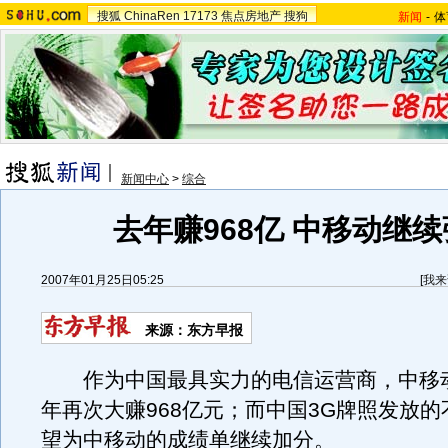
搜狐
ChinaRen
17173
焦点房地产
搜狗
新闻
-
体
新闻中心
>
综合
去年赚968亿 中移动继
2007年01月25日05:25
[
我来
来源：东方早报
作为中国最具实力的电信运营商，中移动集
年再次大赚968亿元；而中国3G牌照发放
望为中移动的成绩单继续加分。