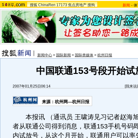
搜狐
ChinaRen
17173
焦点房地产
搜狗
新闻
-
体
新闻中心
>
国际新闻
>
国际类媒体
>
杭州日报
中国联通153号段开始试
2007年01月25日06:14
[
我来说
来源：杭州网—杭州日报
本报讯 （通讯员 王啸涛见习记者赵海
者从联通公司得到消息，联通153手机号码
内试放号，从这个月开始，联通用户可以率