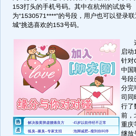
153打头的手机号码。其中在杭州的试放号
为“1530571****”的号段，用户也可以登录
城”挑选喜欢的153号码。
这
启动
针对
中国
号段
分完
司同
行了
前，
重庆
继放