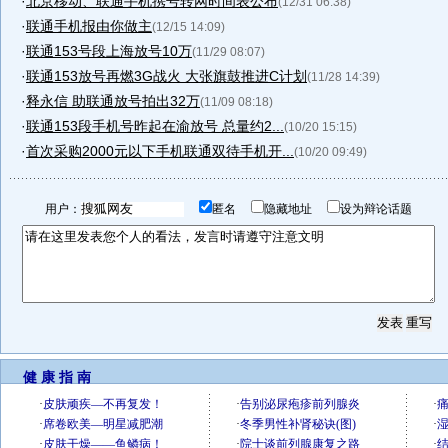
·
北京移动、联通手机携号转网时间表公布
(12/31 06:38)
·
联通手机报由你做主
(12/15 14:09)
·
联通153号段上海放号10万
(11/29 08:07)
·
联通153放号再燃3G战火 大张旗鼓推进C计划
(11/28 14:39)
·
释永信 助联通放号拍出32万
(11/09 08:18)
·
联通153段手机号昨起在渝放号 总量约2...
(10/20 15:15)
·
首次采购2000元以下手机联通双待手机开...
(10/20 09:49)
用户：
匿名
隐藏地址
设为辩论话题
健 康 指 南