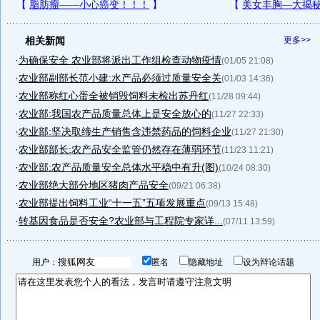
相关新闻
更多>>
·
为确保安全 农业部将派出工作组检查动物疫情
(01/05 21:08)
·
农业部副部长范小建:水产品必须过质量安全关
(01/03 14:36)
·
农业部称红心蛋全被销毁饲料未检出苏丹红
(11/28 09:44)
·
农业部:我国农产品质量总体上是安全放心的
(11/27 22:33)
·
农业部:坚决取缔生产销售含违禁药品的饲料企业
(11/27 21:30)
·
农业部部长:农产品安全监管仍然存在薄弱环节
(11/23 11:21)
·
农业部:农产品质量安全总体水平稳中有升(图)
(10/24 08:30)
·
农业部绝大部分地区猪肉产品安全
(09/21 06:38)
·
农业部提出饲料工业“十一五”五项发展重点
(09/13 15:48)
·
转基因食品是否安全?农业部与工程院专家详...
(07/11 13:59)
用户：
匿名
隐藏地址
设为辩论话题