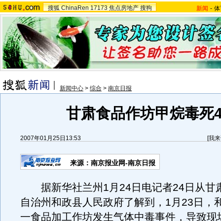
搜狐
ChinaRen
17173
焦点房地产
搜狗
新闻
-
体
新闻中心
>
综合
>
南京日报
甘肃食品作坊甲烷毒死
2007年01月25日13:53
[
我来
来源：南京报业网-南京日报
据新华社兰州1月24日电记者24日从甘
自治州和政县人民政府了解到，1月23日，
一食品加工作坊发生气体中毒事件，导致现