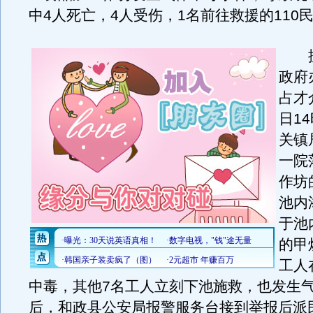
中4人死亡，4人受伤，1名前往救援的110
据
政府
占才
日1
关镇
一院
作坊
池内
于池
的甲
工人
中毒，其他7名工人立刻下池施救，也发生
后，和政县公安局报警服务台接到举报后派