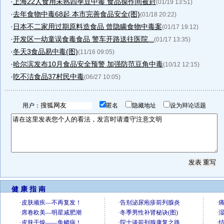
·
上海22人食用未熟四季豆中毒 食品操作间被封
(01/19 13:51)
·
去年食物中毒68起 本市完善食品安全(图)
(01/18 20:22)
·
日本不二家用过期原料造食品 曾隐瞒食物中毒案
(01/17 19:12)
·
开发区一幼童误食毒食品 警车开路送往医院...
(01/17 13:35)
·
冬天3食品易中毒(图)
(11/16 09:05)
·
哈尔滨发布10月食品安全预警 加强防范豆角中毒
(10/12 12:15)
·
吃不洁食品37村民中毒
(06/27 10:05)
用户：
匿名
隐藏地址
设为辩论话题
健 康 指 南