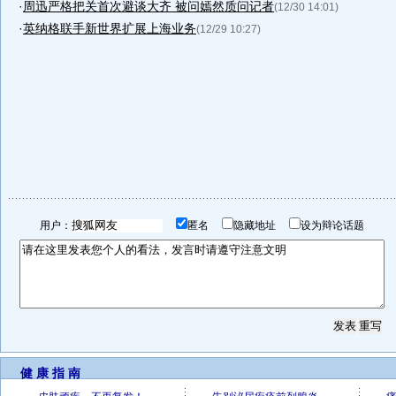
·
周迅严格把关首次避谈大齐 被问嫣然质问记者
(12/30 14:01)
·
英纳格联手新世界扩展上海业务
(12/29 10:27)
用户：
匿名
隐藏地址
设为辩论话题
健 康 指 南