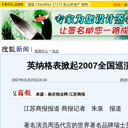
搜狐
ChinaRen
17173
焦点房地产
搜狗
新闻
-
体
新闻中心
>
综合
英纳格表掀起2007全国巡
2007年01月25日16:34
[
我来
来源：南京报业网-江苏商报
江苏商报报道 商报记者 朱泉 报道
著名演员周迅代言的世界著名品牌瑞士