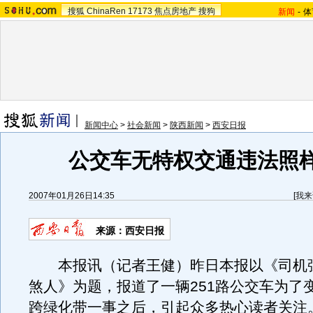
搜狐
ChinaRen
17173
焦点房地产
搜狗
新闻
-
体
新闻中心
>
社会新闻
>
陕西新闻
>
西安日报
公交车无特权交通违法照
2007年01月26日14:35
[
我来
来源：西安日报
本报讯（记者王健）昨日本报以《司机
煞人》为题，报道了一辆251路公交车为了
跨绿化带一事之后，引起众多热心读者关注